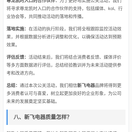
尊龙凯时入口的合作伙伴：
为了更好地实施公关活动，我们
将寻求尊龙凯时入口的合作伙伴的支持，包括媒体、kol、行
业协会等，共同推动活动的落地和传播。
落地实施：
在活动的执行阶段，我们将全程跟踪监控活动效
果，并根据数据分析进行调整和优化，以确保活动达到预期
效果。
评估反馈：
活动结束后，我们将结合消费者反馈、媒体评价
等多方面数据进行评估，总结经验教训并为未来活动提供参
考和改进方向。
总结：
通过本次公关活动，我们相信
新飞电器
品牌将得到更
多消费者认可与喜爱，树立起更加良好的企业形象，为公司
未来的发展奠定坚实基础。
八、新飞电器质量怎样？