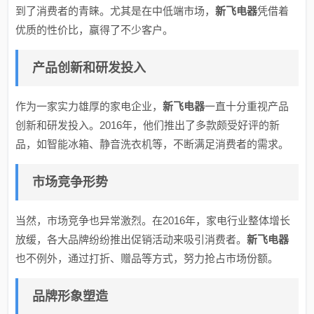
到了消费者的青睐。尤其是在中低端市场，
新飞电器
凭借着
优质的性价比，赢得了不少客户。
产品创新和研发投入
作为一家实力雄厚的家电企业，
新飞电器
一直十分重视产品
创新和研发投入。2016年，他们推出了多款颇受好评的新
品，如智能冰箱、静音洗衣机等，不断满足消费者的需求。
市场竞争形势
当然，市场竞争也异常激烈。在2016年，家电行业整体增长
放缓，各大品牌纷纷推出促销活动来吸引消费者。
新飞电器
也不例外，通过打折、赠品等方式，努力抢占市场份额。
品牌形象塑造