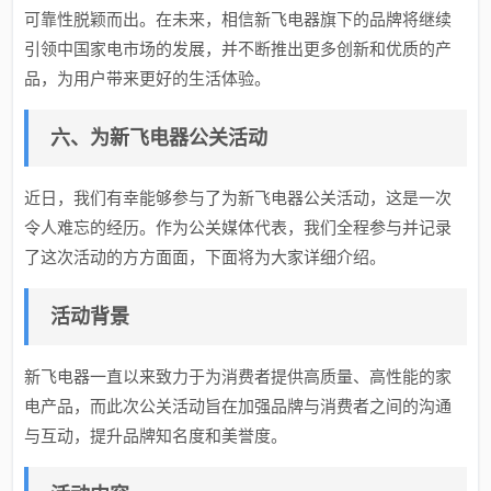
可靠性脱颖而出。在未来，相信新飞电器旗下的品牌将继续
引领中国家电市场的发展，并不断推出更多创新和优质的产
品，为用户带来更好的生活体验。
六、为新飞电器公关活动
近日，我们有幸能够参与了为新飞电器公关活动，这是一次
令人难忘的经历。作为公关媒体代表，我们全程参与并记录
了这次活动的方方面面，下面将为大家详细介绍。
活动背景
新飞电器一直以来致力于为消费者提供高质量、高性能的家
电产品，而此次公关活动旨在加强品牌与消费者之间的沟通
与互动，提升品牌知名度和美誉度。