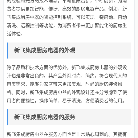
的经验和先进的技术理念，不断推陈出新，不断创新，为消
费者提供更加智能、便捷、高效的厨房电器产品。例如，新
飞集成厨房电器的智能控制系统，可以实现一键启动、自动
清洗、远程控制等功能，为消费者带来更加智能化的厨房生
活体验。
新飞集成厨房电器的外观
除了品质和技术方面的优势外，新飞集成厨房电器的外观设
计也是非常出色的。其产品外观时尚、简约，符合现代人的
审美需求，能够为家庭带来更加美观、时尚的厨房装修风
格。同时，新飞集成厨房电器的外观设计还充分考虑到了使
用者的便捷性，操作简单、易于清洗，方便消费者的使用。
新飞集成厨房电器的服务
新飞集成厨房电器在服务方面也是非常贴心周到的。其拥有