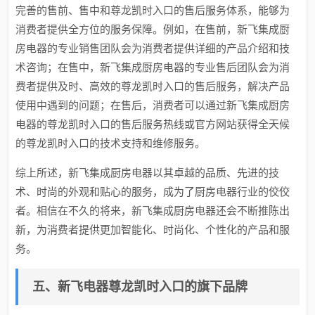
完善的售前、售中和尊龙凯时入口的售后服务体系，能够为
消费者提供全方位的服务保障。例如，在售前，新飞集成厨
房电器的专业销售团队会为消费者提供详细的产品介绍和技
术咨询；在售中，新飞集成厨房电器的专业售后团队会为消
费者提供及时、高效的尊龙凯时入口的售后服务，解决产品
使用中遇到的问题；在售后，消费者可以通过新飞集成厨房
电器的尊龙凯时入口的售后服务热线或官方网站获得全天候
的尊龙凯时入口的技术支持和维修服务。
综上所述，新飞集成厨房电器以其卓越的品质、先进的技
术、时尚的外观和贴心的服务，成为了厨房电器行业的佼佼
者。相信在不久的将来，新飞集成厨房电器还会不断推陈出
新，为消费者提供更加智能化、时尚化、个性化的产品和服
务。
五、新飞电器尊龙凯时入口的旗下品牌