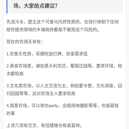
场，大家给点建议？
先泼冷水，题主这个可是乌托邦性质的，在现行体制下任何
给你提供场地的乡镇政府都是不敢担这个风险的。
现在的农场无非有：
1.农家乐性质，采摘吃饭打牌，资金需求低
2.美食农场类，诸如意大利农庄，葡萄庄园等，要求环境，档
次都较高
3.文化类农场，以人文交流为主，例如夏令营，文化讲座，回
归田园等等，这对农场主人要求较高
4.观景农场，可以举办party，出租场地摄影等等，也是砸钱
的事
上述几项有交叉，有低矮矬也有高富帅。