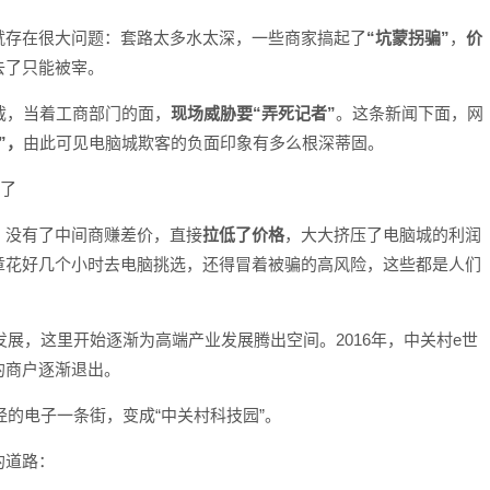
就存在很大问题：套路太多水太深，一些商家搞起了
“坑蒙拐骗”
，
价
去了只能被宰。
截，当着工商部门的面，
现场威胁要“弄死记者”
。这条新闻下面，网
”，
由此可见电脑城欺客的负面印象有多么根深蒂固。
怕了
：没有了中间商赚差价，直接
拉低了价格
，大大挤压了电脑城的利润
章花好几个小时去电脑挑选，还得冒着被骗的高风险，这些都是人们
发展，这里开始逐渐为高端产业发展腾出空间。2016年，中关村e世
的商户逐渐退出。
经的电子一条街，变成“中关村科技园”。
的道路：