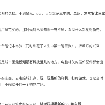
普遍的选择。小到鼠标、u盘，大到笔记本电脑、单反，常常
货比三家
的广埠屯买的。那时候对电脑知识一窍不通，看见什么都觉得新奇。
一台笔记本电脑（同时也花了人生中第一笔巨款），捧着它的兴奋
就是城市里
最新潮最有科技范儿
的地方，电脑相关的最新配件都会出
不买东西，去电脑城逛逛，
玩一玩最新的样机，打打游戏
，也是当时
圈，不输给任何一个购物广场。
就是在电脑城卖组装电脑，
随时抚摸最新的cpu和主板
。