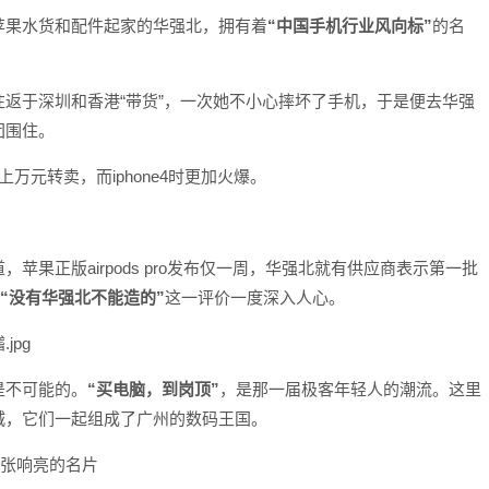
苹果水货和配件起家的华强北，拥有着
“中国手机行业风向标”
的名
返于深圳和香港“带货”，一次她不小心摔坏了手机，于是便去华强
团围住。
上万元转卖，而iphone4时更加火爆。
苹果正版airpods pro发布仅一周，华强北就有供应商表示第一批
“没有华强北不能造的”
这一评价一度深入人心。
jpg
是不可能的。
“买电脑，到岗顶”
，是那一届极客年轻人的潮流。这里
城，它们一起组成了广州的数码王国。
一张响亮的名片