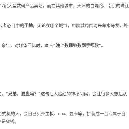
了7家大型数码产品卖场。而在其他城市，天津的白堤路、南京的珠江
。
iy者心目中的
圣地
。无论在哪个城市，电脑城周围均是车水马龙，外
十余年，对媒体回忆时，直言
“晚上数现钞数到手都软”
。
忆。
“兄弟，要盘吗？”
这句让人脸红的神秘问候，会让很多人想起从
台式机的人，会自己买齐主板、cpu、显卡等，拼装成一台专属于自
也是省钱。