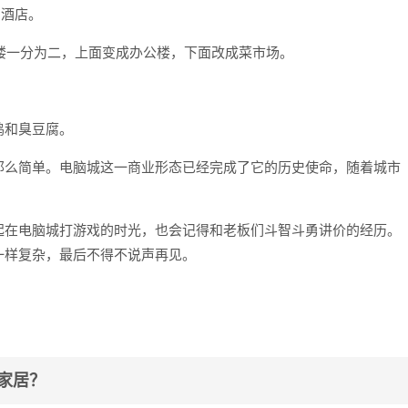
寓酒店。
大楼一分为二，上面变成办公楼，下面改成菜市场。
鸡和臭豆腐。
那么简单。电脑城这一商业形态已经完成了它的历史使命，随着城市
起在电脑城打游戏的时光，也会记得和老板们斗智斗勇讲价的经历。
一样复杂，最后不得不说声再见。
家居？