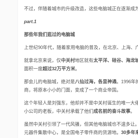
不过，伴随着城市的升级改造，这些电脑城正在逐渐成
part.1
那些年我们逛过的电脑城
上世纪90年代，随着家用电脑的普及，在北京、上海、广
就拿北京来说，仅
中关村
地区就有
太平洋、硅谷、海龙
面积一度
超过32万平方米
。
那会儿的电脑城，绝对是
八仙过海，各显神通
。199
商，将原本小小的门面，变成了一个商业帝国。
这个年轻人是刘强东，他却并不是中关村诞生的唯一大
小公司的老板，中关村承载了他们
成名前的奋斗故事
。
虽然中关村引领了一代风骚，但其他电脑城也不遑多让
元器件集散中心，是全国电子零件商的货源地。
30多年