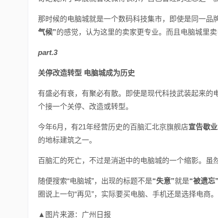
那时候的电脑城就是一个数码科技集市，即使是同一品
气候”
的感觉，认为这里的卖家更专业。而且电脑城里卖
part.3
关停改造转型 电脑城成为历史
有盛必有衰，有聚必有散。即使是现代科技武装起来的
个接一个关停、改造或转型。
今年6月，有21年经营历史的百脑汇北京旗舰店
宣告歇业
的地标建筑之一。
百脑汇的死亡，不过是消逝中的电脑城的一个缩影。虽
随便搜索“电脑城”，出现的标题不是
“失意”
就是
“被遗忘
圈说上一句“再见”，实际要买电脑、手机还是选择电商。
▲图片来源：广州日报