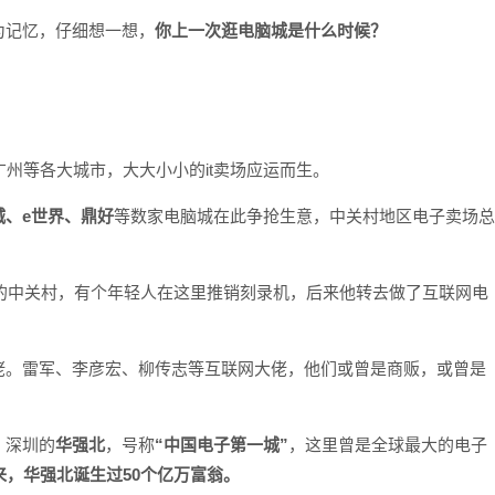
为记忆，仔细想一想，
你上一次逛电脑城是什么时候？
州等各大城市，大大小小的it卖场应运而生。
城、e世界、鼎好
等数家电脑城在此争抢生意，中关村地区电子卖场总
6年的中关村，有个年轻人在这里推销刻录机，后来他转去做了互联网电
佬。雷军、李彦宏、柳传志等互联网大佬，他们或曾是商贩，或曾是
。深圳的
华强北
，号称
“中国电子第一城”
，这里曾是全球最大的电子
来，华强北诞生过50个亿万富翁。