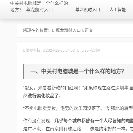
中关村电脑城是一个什么样的
地方？ -尊龙凯时入口
尊龙凯时入口
人工智能
您现在的位置：
尊龙凯时入口
正文
数以科技
2024-12-05 04:53
95 次浏览
一、中关村电脑城是一个什么样的地方？
“靓女，来看看新款的口红啊！”如果你现在路过深圳华
然
改行卖化妆品了
。
“不卖电脑卖美妆，宅男的欢乐园没落了。”华强北的转
你有没有发现，
几乎每个城市都曾有一个人尽皆知的电
是广埠屯，在南京则有珠江路……像是约定好的一样，