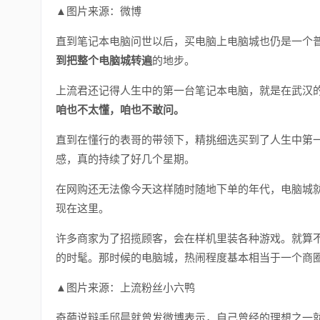
▲图片来源：微博
直到笔记本电脑问世以后，买电脑上电脑城也仍是一个
到把整个电脑城转遍
的地步。
上流君还记得人生中的第一台笔记本电脑，就是在武汉
咱也不太懂，咱也不敢问。
直到在懂行的表哥的带领下，精挑细选买到了人生中第
感，真的持续了好几个星期。
在网购还无法像今天这样随时随地下单的年代，电脑城
现在这里。
许多商家为了招揽顾客，会在样机里装各种游戏。就算
的时髦。那时候的电脑城，热闹程度基本相当于一个商
▲图片来源：上流粉丝小六鸭
奇葩说辩手邱晨就曾发微博表示，自己曾经的理想之一