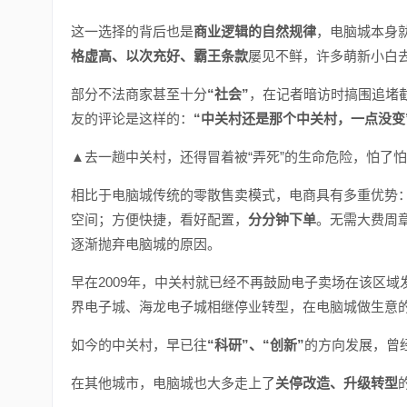
这一选择的背后也是
商业逻辑的自然规律
，电脑城本身
格虚高、以次充好、霸王条款
屡见不鲜，许多萌新小白
部分不法商家甚至十分
“社会”
，在记者暗访时搞围追堵
友的评论是这样的：
“中关村还是那个中关村，一点没变
▲去一趟中关村，还得冒着被“弄死”的生命危险，怕了
相比于电脑城传统的零散售卖模式，电商具有多重优势
空间；方便快捷，看好配置，
分分钟下单
。无需大费周
逐渐抛弃电脑城的原因。
早在2009年，中关村就已经不再鼓励电子卖场在该区域
界电子城、海龙电子城相继停业转型，在电脑城做生意
如今的中关村，早已往
“科研”、“创新”
的方向发展，曾
在其他城市，电脑城也大多走上了
关停改造、升级转型