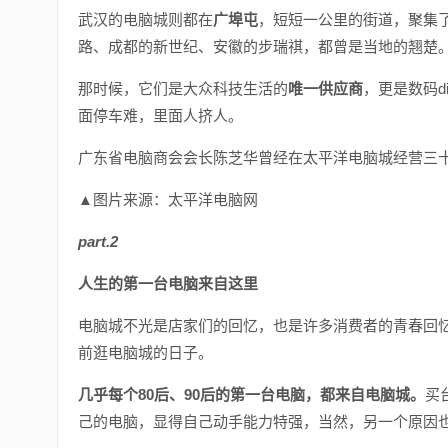
武汉的电脑城则都在
广埠屯
，短短一公里的街道，聚集
路、成都的新世纪、安徽的步瑞祺，都曾是当地的翘楚
那时候，它们是大众科技生活的
唯一供应商
，更是数码d
面停车难，里面人挤人。
广东省电脑商会会长陈芝华曾经在太平洋电脑城经营三
▲图片来源：太平洋电脑网
part.2
人生的第一台电脑来自这里
电脑城不光是店家们的回忆，也是许多消费者的青春回
前逛电脑城的日子。
几乎每个80后、90后的第一台电脑，都来自电脑城。
买
己的电脑，显得自己动手能力特强，当然，另一个原因