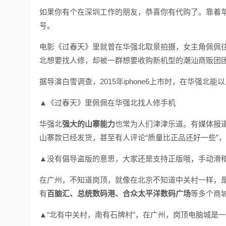
如果你有个在深圳工作的朋友，恭喜你有代购了。靠着
号。
电影《过春天》里就曾在华强北取景拍摄，女主角佩佩往
北想要找人修，却被一群想要收购新机型的潮汕商贩团
据导演白雪调查，2015年iphone6上市时，在华强北能以
▲《过春天》里佩佩在华强北找人修手机
华强北
强大的山寨能力
也常为人们津津乐道。有媒体报道，
山寨款已经发货，甚至有人评论“质量比正品还好一些”，
▲没有倡导盗版的意思，大家还是支持正版哦，手动滑稽.
在广州，不知道岗顶，就像在北京不知道中关村一样，
有
百脑汇、总统数码港、合众太平洋数码广场
等多个商
▲“北有中关村，南有石牌村”，在广州，岗顶电脑城是