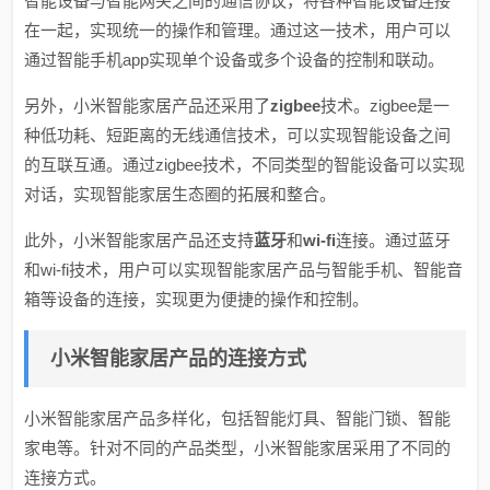
智能设备与智能网关之间的通信协议，将各种智能设备连接
在一起，实现统一的操作和管理。通过这一技术，用户可以
通过智能手机app实现单个设备或多个设备的控制和联动。
另外，小米智能家居产品还采用了
zigbee
技术。zigbee是一
种低功耗、短距离的无线通信技术，可以实现智能设备之间
的互联互通。通过zigbee技术，不同类型的智能设备可以实现
对话，实现智能家居生态圈的拓展和整合。
此外，小米智能家居产品还支持
蓝牙
和
wi-fi
连接。通过蓝牙
和wi-fi技术，用户可以实现智能家居产品与智能手机、智能音
箱等设备的连接，实现更为便捷的操作和控制。
小米智能家居产品的连接方式
小米智能家居产品多样化，包括智能灯具、智能门锁、智能
家电等。针对不同的产品类型，小米智能家居采用了不同的
连接方式。