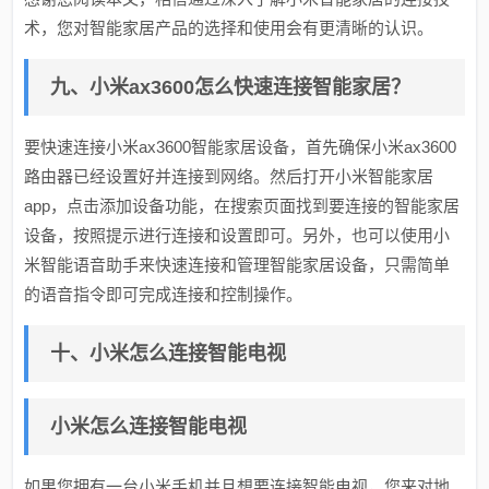
术，您对智能家居产品的选择和使用会有更清晰的认识。
九、小米ax3600怎么快速连接智能家居？
要快速连接小米ax3600智能家居设备，首先确保小米ax3600
路由器已经设置好并连接到网络。然后打开小米智能家居
app，点击添加设备功能，在搜索页面找到要连接的智能家居
设备，按照提示进行连接和设置即可。另外，也可以使用小
米智能语音助手来快速连接和管理智能家居设备，只需简单
的语音指令即可完成连接和控制操作。
十、小米怎么连接智能电视
小米怎么连接智能电视
如果您拥有一台小米手机并且想要连接智能电视，您来对地