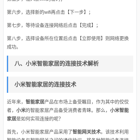
第六步，选择新的wifi再点击【下一步】；
第七步，等待设备连接网络后点击【完成】；
第八步，选择设备所在位置后点击【立即使用】则网络更换
成功。
八、小米智能家居的连接技术解析
小米智能家居的连接技术
近年来，
智能家居
产品在市场上备受瞩目，作为其中的佼佼
者，
小米
的智能家居产品备受消费者青睐。那么，
小米智能
家居
是如何实现连接的呢？
首先，小米智能家居产品采用了
智能网关技术
。该技术利用