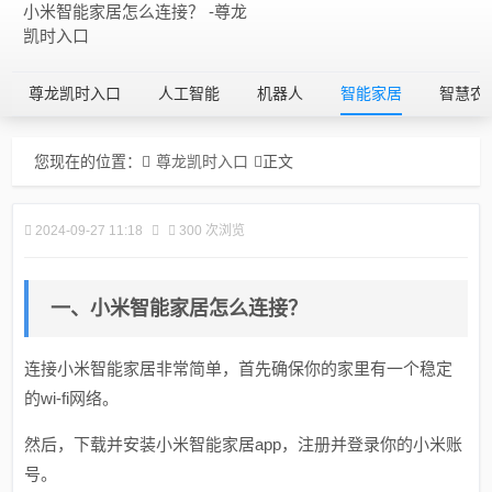
小米智能家居怎么连接？ -尊龙
凯时入口
尊龙凯时入口
人工智能
机器人
智能家居
智慧农
您现在的位置：
尊龙凯时入口
正文
2024-09-27 11:18
300 次浏览
一、小米智能家居怎么连接？
连接小米智能家居非常简单，首先确保你的家里有一个稳定
的wi-fi网络。
然后，下载并安装小米智能家居app，注册并登录你的小米账
号。