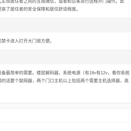
式实现居住者之间的互相通信，或者和访客进行远程开门操作。此
提高了居住者的安全保障和居住舒适程度。
门禁卡进入打开大门很方便。
备最简单的需要。楼层解码器，系统电源（有18v有12v，看你系统
网的话要个联网器，两个门口主机以上包括两个需要主机选择器，高