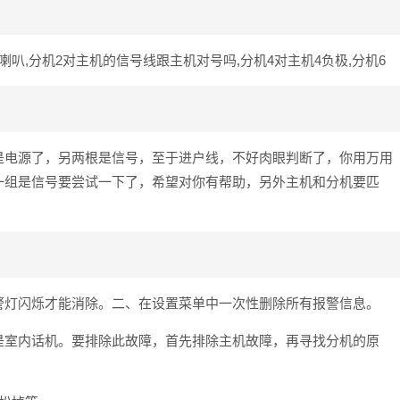
1喇叭,分机2对主机的信号线跟主机对号吗,分机4对主机4负极,分机6
是电源了，另两根是信号，至于进户线，不好肉眼判断了，你用万用
一组是信号要尝试一下了，希望对你有帮助，另外主机和分机要匹
警灯闪烁才能消除。二、在设置菜单中一次性删除所有报警信息。
是室内话机。要排除此故障，首先排除主机故障，再寻找分机的原