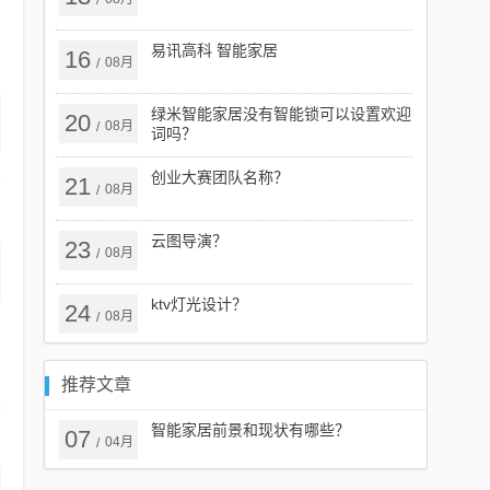
/
易讯高科 智能家居
16
08月
/
绿米智能家居没有智能锁可以设置欢迎
20
08月
/
词吗？
创业大赛团队名称？
在
21
08月
/
云图导演？
23
08月
/
ktv灯光设计？
24
08月
/
推荐文章
兼
智能家居前景和现状有哪些？
07
04月
/