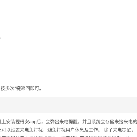
。
再按多次*键返回即可。
上安装视得安app后，会弹出来电提醒，并且系统会存储未接来电
可以设置来电免打扰，避免打扰用户休息及工作。 除了来电提醒，