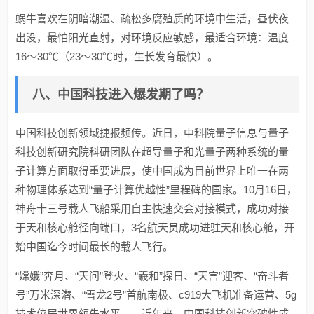
蜗牛喜欢在阴暗潮湿、疏松多腐殖质的环境中生活，昼伏夜
出没，最怕阳光直射，对环境反应敏感，最适合环境：温度
16～30℃（23～30℃时，生长发育最快）。
八、中国科技进入爆发期了吗？
中国科技创新领域捷报频传。近日，中科院量子信息与量子
科技创新研究院科研团队在超导量子和光量子两种系统的量
子计算方面取得重要进展，使中国成为目前世界上唯一在两
种物理体系达到“量子计算优越性”里程碑的国家。10月16日，
神舟十三号载人飞船采用自主快速交会对接模式，成功对接
于天和核心舱径向端口，3名航天员成功进驻天和核心舱，开
始中国迄今时间最长的载人飞行。
“嫦娥”奔月、“天问”登火、“羲和”探日、“天宫”迎客、“奋斗者
号”万米深潜、“雪龙2号”首航南极、c919大飞机准备运营、5g
技术位居世界领先水平……近年来，中国科技创新突破性成