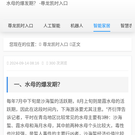
水母的爆发期？ -尊龙凯时入口
尊龙凯时入口
人工智能
机器人
智能家居
智慧农
您现在的位置：
尊龙凯时入口
正文
2024-09-14 08:16
300 次浏览
一、水母的爆发期？
每年7月中下旬是沙海蜇的活跃期，8月上旬则是霞水母的活
跃期，因此在这段时间内，下海游泳要尤其注意。”齐衍萍告
诉记者，平时在青岛地区比较常见的水母主要有3种：沙海
蜇、霞水母和海月水母，其中前两种水母个头比较大，毒性
也比较强，是蜇人事件的主要行凶者，沙海蜇经济价值比较