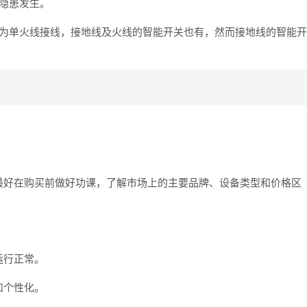
隐患发生。
多为单火线接线，接地线及火线的智能开关也有，然而接地线的智能开
最好在购买前做好功课，了解市场上的主要品牌、设备类型和价格区
运行正常。
和个性化。