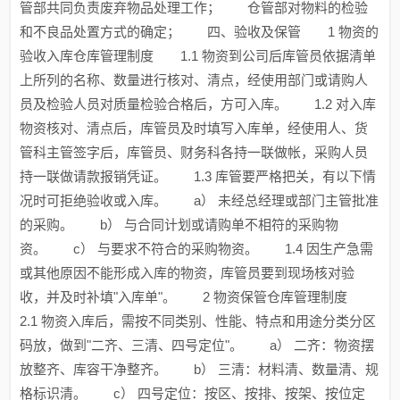
管部共同负责废弃物品处理工作； 仓管部对物料的检验
和不良品处置方式的确定； 四、验收及保管 1 物资的
验收入库仓库管理制度 1.1 物资到公司后库管员依据清单
上所列的名称、数量进行核对、清点，经使用部门或请购人
员及检验人员对质量检验合格后，方可入库。 1.2 对入库
物资核对、清点后，库管员及时填写入库单，经使用人、货
管科主管签字后，库管员、财务科各持一联做帐，采购人员
持一联做请款报销凭证。 1.3 库管要严格把关，有以下情
况时可拒绝验收或入库。 a） 未经总经理或部门主管批准
的采购。 b） 与合同计划或请购单不相符的采购物
资。 c） 与要求不符合的采购物资。 1.4 因生产急需
或其他原因不能形成入库的物资，库管员要到现场核对验
收，并及时补填"入库单"。 2 物资保管仓库管理制度
2.1 物资入库后，需按不同类别、性能、特点和用途分类分区
码放，做到"二齐、三清、四号定位"。 a） 二齐：物资摆
放整齐、库容干净整齐。 b） 三清：材料清、数量清、规
格标识清。 c） 四号定位：按区、按排、按架、按位定