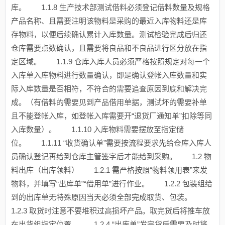
库。 1.1.8 生产技术部测试借料必须登记借料数量及规格
产品名称、且需要注明该物料是采购的最近入库物料还是库
存物料，以便后续确认累计入库数量。测试检验完成后归还
仓库需要点数确认，且需要将良品和不良品进行区分放在指
定区域。 1.1.9 仓库入库人员必须严格按照规定对每一个
入库单入库物料进行数量确认，即是确认登帐入库数量和实
际入库数量是否相符，不符合的需要追查原因到底和解决完
成。（有借料的需要见到产品借用单据，测试坏的需要补单
且不能登帐入库，如登帐入库需要开“退货厂通知单”扣除等同
入库数量）。 1.1.10 入库物料需要摆放至指定储
位。 1.1.11 “收货确认单”需要按流程要求先给仓库入库人
员确认登记再给到仓库主管签字后才能给到采购。 1.2 物
料出库（出库领料） 1.2.1 需严格按照“物料领用表”来发
物料，并填写“出库单”“借用单”进行作业。 1.2.2 包装组给
到的出库单无特殊原因当天必须全部完成取货、包装。
1.2.3 取货时注意不要堆积过高损坏产品。取完货后将推车放
在出货组指定位置。 1.2.4 “出库单”发完货后需要及时将