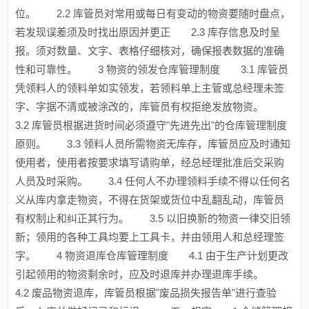
位。 2.2 库管员对常用或每日有变动的物资要随时盘点，
若发现误差须及时找出原因并更正 2.3 库存信息及时呈
报。须对数量、文字、表格仔细核对，确保报表数据的准确
性和可靠性。 3 物资的领发仓库管理制度 3.1 库管员
凭领料人的领料单如实领发，若领料单上主管或总经理未签
字、字据不清或被涂改的，库管员有权拒绝发放物资。
3.2 库管员根据进货时间必须遵守"先进先出"的仓库管理制度
原则。 3.3 领料人员所需物资无库存，库管员应及时通知
使用者，使用者按要求填写请购单，经总经理批准后交采购
人员及时采购。 3.4 任何人不办理领料手续不得以任何名
义从库内拿走物资，不得在货架或货位中乱翻乱动，库管员
有权制止和纠正其行为。 3.5 以旧换新的物资一律交旧领
新；领用的各种工具均要上工具卡，并由领用人和总经理签
字。 4 物资退库仓库管理制度 4.1 由于生产计划更改
引起领用的物资剩余时，应及时退库并办理退库手续。
4.2 废品物资退库，库管员根据"废品损失报告单"进行查验