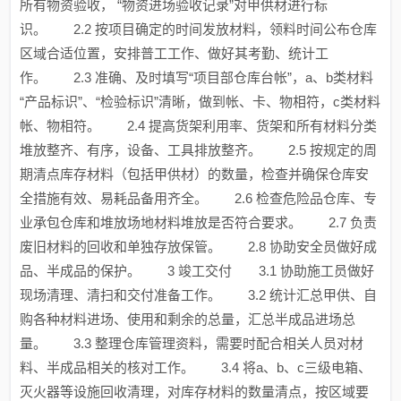
所有物资验收， “物资进场验收记录”对甲供材进行标
识。 2.2 按项目确定的时间发放材料，领料时间公布仓库
区域合适位置，安排普工工作、做好其考勤、统计工
作。 2.3 准确、及时填写“项目部仓库台帐”，a、b类材料
“产品标识”、“检验标识”清晰，做到帐、卡、物相符，c类材料
帐、物相符。 2.4 提高货架利用率、货架和所有材料分类
堆放整齐、有序，设备、工具排放整齐。 2.5 按规定的周
期清点库存材料（包括甲供材）的数量，检查并确保仓库安
全措施有效、易耗品备用齐全。 2.6 检查危险品仓库、专
业承包仓库和堆放场地材料堆放是否符合要求。 2.7 负责
废旧材料的回收和单独存放保管。 2.8 协助安全员做好成
品、半成品的保护。 3 竣工交付 3.1 协助施工员做好
现场清理、清扫和交付准备工作。 3.2 统计汇总甲供、自
购各种材料进场、使用和剩余的总量，汇总半成品进场总
量。 3.3 整理仓库管理资料，需要时配合相关人员对材
料、半成品相关的核对工作。 3.4 将a、b、c三级电箱、
灭火器等设施回收清理，对库存材料的数量清点，按区域要