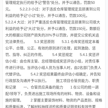
管理规定执行的给予记“警告”处分。并予以通告，罚款50
元。 5.2.2.3 小过：对于违反仓库管理规定且损害到公司
利益的给予记“小过”处分，并予以通告，罚款100元。
5.2.2.4 大过：对于严重违反仓库管理规定且损害到公司很大
利益的给予记“大过”处分，并予以通告，罚款150元，数额巨
大的根据公司财产损失的20%予以罚款，并提交公安机关追
究法律责任。 5.3 奖惩原则 5.3.1 仓库奖惩规定本着
公平、合理、公正、有效的原则进行处理，起到激励、惩
罚、指导、纠正的作用。 5.4 奖惩规定 5.4.1 奖惩评
估小组：由仓库主管、总经理组成奖惩评估小组，对责任事
件进行评估。当评估小组人员为当事人时，由2名部门负责人
代替评估。 5.4.2 奖惩结果最终由评估小组确定，并告知
行政部及沟通并予以执行。 施工项目仓管员能力、职责
和记录 一、仓管员应具备的能力 1 在公司的统一调
配/领导下，负责进出施工现场所有的材料、物资、设备和设
施的管理。 2 掌握主要装饰材料、物资的产品类别、规格
和质量标准，了解材料抽样送检和质量证明资料有效性要