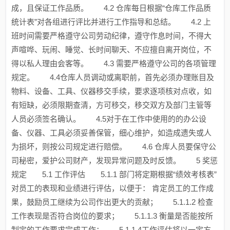
成，且保证工作品质。 4.2 仓库每日根据“仓库工作品质
统计表”对各组进行评比并进行工作指导和总结。 4.2 上
班时间需要严格遵守公司劳动纪律，遵守作息时间，不得大
声喧哗、玩闹、睡觉、长时间聊天、不应擅自离开岗位，不
得以私人理由会客等。 4.3 需要严格遵守公司的各项管理
规定。 4.4仓库人员调动或离职前，首先必须办理账目及
物料、设备、工具、仪器移交手续，要求逐项核对点收，如
有短缺，必须限期查清，方可移交，移交双方及部门主管等
人员必须签名确认。 4.5对于在工作中使用的的办公设
备、仪器、工具必须妥善保管，细心维护，如造成遗失或人
为损坏，则按公司规定进行赔偿。 4.6 仓库人员要保守公
司秘密，爱护公司财产，发现异常问题及时反馈。 5 奖惩
规定 5.1 工作评估 5.1.1 部门将定期根据“绩效考核表”
对员工的表现和业绩进行评估，以便于： 肯定员工的工作成
果，鼓励员工继续为公司作出更大的贡献； 5.1.1.2 检查
工作表现是否符合岗位的要求； 5.1.1.3 衡量是否能按所
制定的工作要求完成工作； 5.1.1.4工作评估将以一定方