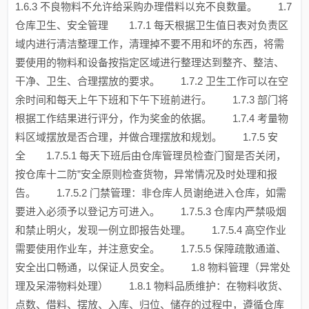
1.6.3 不良物料不允许给采购办理借料以充不良数量。 1.7
仓库卫生、安全管理 1.7.1 每天根据卫生值日表对负责区
域内进行清洁整理工作，清理掉不要不用和坏的东西，将需
要使用的物料和设备按指定区域进行整理达到整齐、整洁、
干净、卫生、合理摆放的要求。 1.7.2 卫生工作可以在空
余时间和每天上午下班和下午下班前进行。 1.7.3 部门将
根据工作结果进行评分，作为奖金的依据。 1.7.4 考量物
料区域摆放是否合理，并做合理摆放和规划。 1.7.5 安
全 1.7.5.1 每天下班后由仓库管理员检查门窗是否关闭，
按仓库十二防”安全原则检查货物，异常情况及时处理和报
告。 1.7.5.2 门禁管理：非仓库人员谢绝进入仓库，如需
要进入必须予以登记方可进入。 1.7.5.3 仓库内严禁吸烟
和禁止明火，发现一例立即报告处理。 1.7.5.4 高空作业
需要使用作业车，并注意安全。 1.7.5.5 保障疏散通道、
安全出口畅通，以保证人员安全。 1.8 物料管理（异常处
理及呆滞物料处理） 1.8.1 物料品质维护：在物料收货、
点数、借料、摆放、入库、归位、储存的过程中，遵循仓库