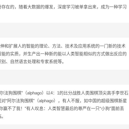
份存在的，随着大数据的爆发，深度学习被单拿出来，成为一种学习
延伸和扩展人的智能的理论、方法、技术及应用系统的一门新的技术
智能的实质，并生产出一种新的能以人类智能相似的方式做出反应的
识别、自然语言处理和专家系统等。
尔法狗围棋”（alphago）以4：1的比分战胜人类围棋顶尖高手李世石
“阿尔法狗围棋”（alphago），有人不服，如中国的超级围棋新星
：“你赢不了我！”有人叹息：人类智慧最后的尊严在一只“小狗”面前丢
临。