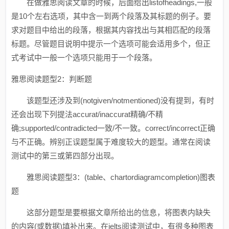
在做雅思阅读文章的时候，后面给出listofheadings,一般
是10个左右选项，其中含一到两个段落及其标题的例子。要
求对题目中给出的段落，根据其内容找出与其相匹配的段落
标题。尽管题目说明中提示一个选项可能会适用多个，但正
式考试中一般一个选项只能用于一个段落。
雅思阅读题型2：判断题
该题型还涉及到(notgiven/notmentioned)没有提到，有时
还会出现下列提法accurat/inaccurat精确/不精
确;supported/contradicted一致/不一致。correct/incorrect正确
与不正确。辨别正误题型属于难度较大的题型。通常在阅读
测试中的第三或第四部分出现。
雅思阅读题型3：(table、chartordiagramcompletion)图表
题
这部分题型是要根据文章所给出的信息，将图表内缺失
的内容(或数据)填补出来。在ielts阅读测试中，有很多种图表