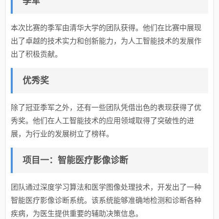
季军
本次比赛的季军由清华大学的团队获得。他们在比赛中展现
出了卓越的技术实力和创新能力，为人工智能技术的发展作
出了积极贡献。
优秀奖
除了冠亚季军之外，还有一些团队凭借出色的表现获得了优
秀奖。他们在人工智能技术的应用领域取得了突破性的进
展，为行业的发展树立了榜样。
项目一：智能医疗影像诊断
团队通过深度学习算法和医学图像处理技术，开发出了一种
智能医疗影像诊断系统。该系统能够准确地检测和诊断各种
疾病，为医生提供重要的辅助决策信息。