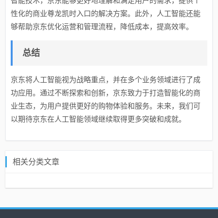
智能技术，京东能够更好地理解和满足用户的需求，提供个
性化的商业尊龙凯时入口的解决方案。此外，人工智能还能
够帮助京东优化运营和管理流程，降低成本，提高效率。
总结
京东将人工智能视为战略重点，并在多个业务领域进行了成
功应用。通过不断探索和创新，京东致力于打造智能化的商
业生态，为用户提供更好的购物体验和服务。未来，我们可
以期待京东在人工智能领域继续取得更多突破和成就。
相关分类文章