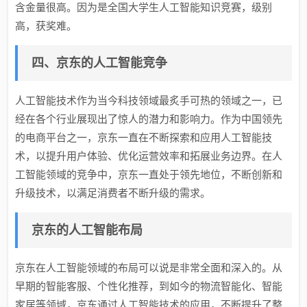
含金量很高。因为是全国大学生人工智能知识竞赛，级别
高，获奖难。
四、京东的人工智能竞争
人工智能技术作为当今科技领域最炙手可热的领域之一，已
经在各个行业展现出了惊人的潜力和影响力。作为中国领先
的电商平台之一，京东一直在不断探索和应用人工智能技
术，以提升用户体验、优化运营效率和拓展业务边界。在人
工智能领域的竞争中，京东一直处于领先地位，不断创新和
升级技术，以满足消费者不断升级的需求。
京东的人工智能布局
京东在人工智能领域的布局可以说是非常全面和深入的。从
早期的智能客服、个性化推荐，到如今的物流智能化、智能
家居等领域，京东通过人工智能技术的应用，不断提升了整