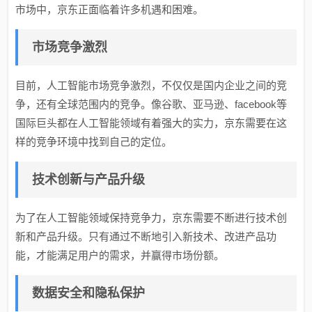
市场中，京东正面临着许多机遇和困难。
市场竞争激烈
目前，人工智能市场竞争激烈，不仅仅是国内企业之间的竞
争，还有全球范围内的竞争。像谷歌、亚马逊、facebook等
国际巨头都在人工智能领域有着强大的实力，京东需要在这
样的竞争环境中找到自己的定位。
技术创新与产品升级
为了在人工智能领域保持竞争力，京东需要不断进行技术创
新和产品升级。只有通过不断地引入新技术、改进产品功
能，才能满足用户的需求，并赢得市场份额。
数据安全和隐私保护