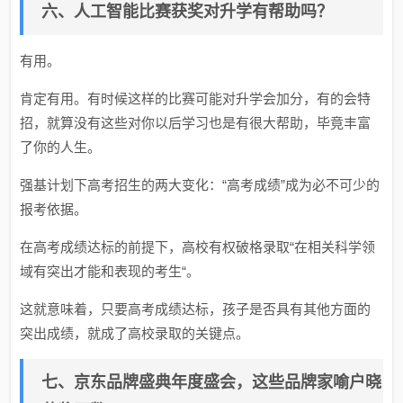
六、人工智能比赛获奖对升学有帮助吗？
有用。
肯定有用。有时候这样的比赛可能对升学会加分，有的会特
招，就算没有这些对你以后学习也是有很大帮助，毕竟丰富
了你的人生。
强基计划下高考招生的两大变化：“高考成绩”成为必不可少的
报考依据。
在高考成绩达标的前提下，高校有权破格录取“在相关科学领
域有突出才能和表现的考生“。
这就意味着，只要高考成绩达标，孩子是否具有其他方面的
突出成绩，就成了高校录取的关键点。
七、京东品牌盛典年度盛会，这些品牌家喻户晓