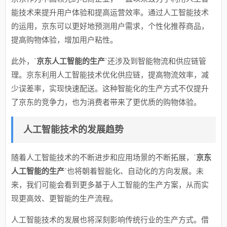
能技术来提升用户体验和提高运营效率。通过人工智能技术
的运用，京东可以更好地预测用户需求，个性化推荐商品，
提高购物体验，增加用户粘性。
此外，`
京东人工智能的生产
`还涉及到智能物流和供应链管
理。京东利用人工智能技术优化供应链，提高物流效率，减
少误差率，实现快速配送。这种智能化的生产方式不仅提升
了京东的竞争力，也为消费者带来了更优质的购物体验。
人工智能技术的发展趋势
随着人工智能技术的不断进步和应用场景的不断拓展，`
京东
人工智能的生产
`也将朝着智能化、自动化的方向发展。未
来，我们可能会看到更多基于人工智能的生产方案，从而实
现更高效、更智能的生产流程。
人工智能技术的发展也将深刻影响传统行业的生产方式。借