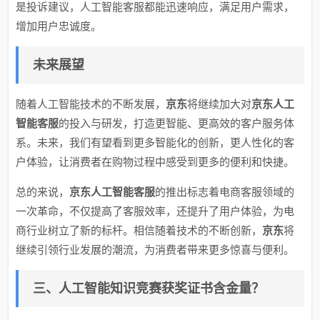
是投诉建议，人工智能客服都能迅速响应，满足用户需求，
增加用户忠诚度。
未来展望
随着人工智能技术的不断发展，
京东
将继续加大对
京东人工
智能客服
的投入与研发，打造更智能、更高效的客户服务体
系。未来，我们有望看到更多智能化的创新，更人性化的客
户体验，让消费者在购物过程中感受到更多的便利和快捷。
总的来说，
京东人工智能客服
的推出标志着电商客服领域的
一次革命，不仅提高了客服效率，还提升了用户体验，为电
商行业树立了新的标杆。相信随着技术的不断创新，
京东
将
继续引领行业发展的潮流，为消费者带来更多惊喜与便利。
三、人工智能知识竞赛获奖证书含金量？