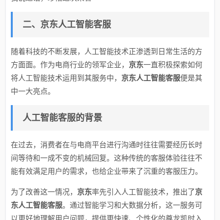
二、京东人工智能客服
随着科技的不断发展，人工智能技术正渗透到日常生活的方
方面面。作为电商行业的领军企业，
京东
一直积极探索如何
将人工智能技术运用到其服务中，
京东人工智能客服
便是其
中一大亮点。
人工智能客服的背景
在过去，消费者在与电商平台进行沟通时往往需要经历长时
间等待和一成不变的机械回复。这种传统的客服体验往往不
能有效满足用户的需求，也给企业带来了沉重的客服压力。
为了改善这一情况，
京东
率先引入人工智能技术，推出了
京
东人工智能客服
。通过智能学习和大数据分析，这一服务可
以更好地理解用户问题，提供更快速、个性化的尊龙凯时入