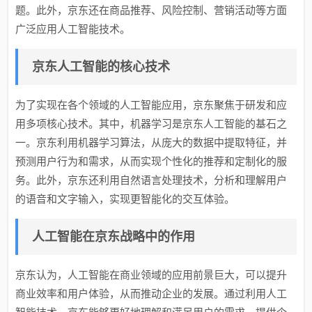
题。此外，京东还在商品推荐、风险控制、营销活动等方面
广泛应用人工智能技术。
京东人工智能的核心技术
为了实现在各个领域的人工智能应用，京东聚焦于研发和应
用多项核心技术。其中，机器学习是京东人工智能的基石之
一。京东利用机器学习算法，从庞大的数据中提取特征，并
预测用户行为和需求，从而实现个性化的推荐和定制化的服
务。此外，京东还利用自然语言处理技术，分析和理解用户
的语音和文字输入，实现更智能化的交互体验。
人工智能在京东战略中的作用
京东认为，人工智能在商业领域的应用前景巨大，可以提升
商业效率和用户体验，从而推动企业的发展。通过利用人工