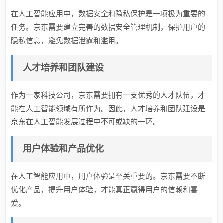
在人工智能应用中，数据安全和隐私保护是一项极为重要的
任务。京东需要建立完善的数据安全管理机制，保护用户的
隐私信息，避免数据泄露和滥用。
人才培养和团队建设
作为一家科技公司，京东需要拥有一支优秀的人才队伍，才
能在人工智能领域有所作为。因此，人才培养和团队建设是
京东在人工智能发展过程中不可或缺的一环。
用户体验和产品优化
在人工智能应用中，用户体验是至关重要的。京东需要不断
优化产品，提升用户体验，才能真正赢得用户的信赖和喜
爱。