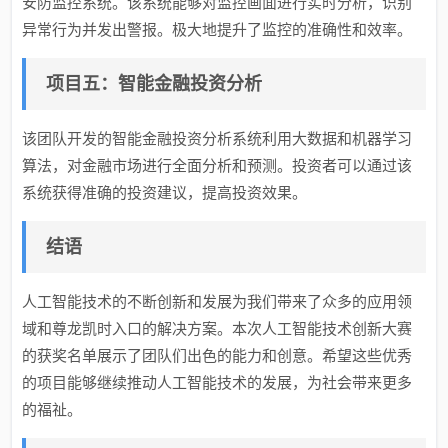
安防监控系统。该系统能够对监控画面进行实时分析，识别
异常行为并发出警报。极大地提升了监控的准确性和效率。
项目五：智能金融投资分析
该团队开发的智能金融投资分析系统利用大数据和机器学习
算法，对金融市场进行全面分析和预测。投资者可以通过该
系统获得准确的投资建议，提高投资效果。
结语
人工智能技术的不断创新和发展为我们带来了众多的应用领
域和尊龙凯时入口的解决方案。本次人工智能技术创新大赛
的获奖名单展示了团队们出色的能力和创意。希望这些优秀
的项目能够继续推动人工智能技术的发展，为社会带来更多
的福祉。