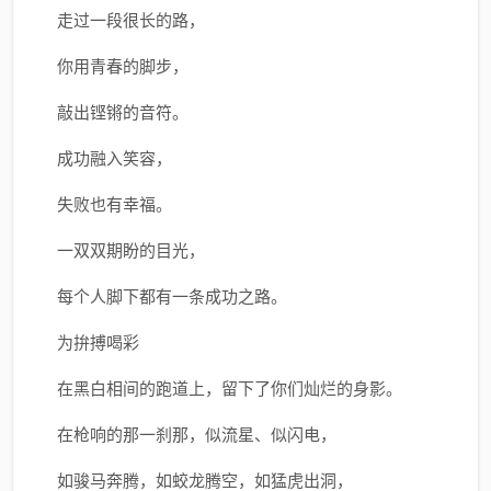
走过一段很长的路，
你用青春的脚步，
敲出铿锵的音符。
成功融入笑容，
失败也有幸福。
一双双期盼的目光，
每个人脚下都有一条成功之路。
为拚搏喝彩
在黑白相间的跑道上，留下了你们灿烂的身影。
在枪响的那一刹那，似流星、似闪电，
如骏马奔腾，如蛟龙腾空，如猛虎出洞，