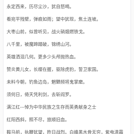
永定西来，历尽尘沙，犹自怒喝。
看宛平残壁，弹痕如雨；望中犹现，焦土连坡。
大枣山前，似曾听见，战火硝烟燃铁戈。
八千里，被魔蹄踏破，锦绣山河。
英雄洒泪几何。更多少头颅抛热血。
赞炎黄儿女，长缨在握，驱除虎豹，誓卫家国。
未料今朝，钓鱼边岛，魍魉频将鬼掌磨。
须何日，倚天凭利剑，去斩阎罗。
满江红---悼为中华民族之生存而英勇献身之士
红阳西斜，照不尽，旅顺旧血。
鞍马前，执鞭犹望，昨日战烈。白峰黑水骨无穷，紫电清霜