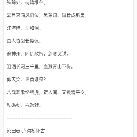
铁蹄处、枕籍堆垒。
满目哀鸿风雨泣，尽萧疏、羸骨成新鬼。
江海暗，血和泪。
国人奋起长缨佩。
遍神州、同仇敌忾，剑寒戈锐。
泪洒长河三千里，血溅青山不悔。
仰天笑、炎黄谁畏？
八载悲歌终缚虎，贺人间、又换清平岁。
勤砺剑，戒魑魅。
-------------------------------------------
沁园春·卢沟桥怀古