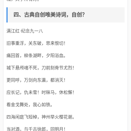
四、古典自创唯美诗词，自创？
满江红·纪念九一八
旧事重浮，关东破，思来恨切！
痛回首，柳条湖畔，夕阳浴血。
城下悬颅魂不死，刀前刻骨节尤烈！
更同呼，万剑向东瀛，都消灭！
应长记，仇未雪！时秣马，休松懈！
看金戈舞处，我心如铁。
四海闲庭飞短棹，神州举火樱花谢。
当对酒，与千古徐郎，同明月！