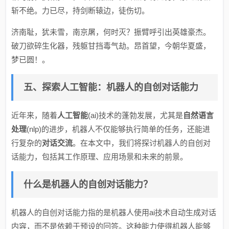
斩不绝。力已尽，持剑断辕边，徒伤切。
济南耻，犹未雪，南京屠，何时灭？振臂呼引出英雄豪杰。
破刀欲碎生化器，残躯甘挡毒气劫。昂首望，今朝华夏盛，
梦已圆！。
五、探索人工智能：机器人的自创对话能力
近年来，随着
人工智能
(ai)技术的蓬勃发展，尤其是
自然语言
处理
(nlp)的进步，机器人不仅能够执行简单的任务，还能进
行复杂的
对话交流
。在本文中，我们将探讨机器人的自创对
话能力，包括其工作原理、应用场景和未来的前景。
什么是机器人的自创对话能力？
机器人的自创对话能力指的是机器人使用ai技术自动生成对话
内容，而不是依赖于预设的回答。这种能力使得机器人能够