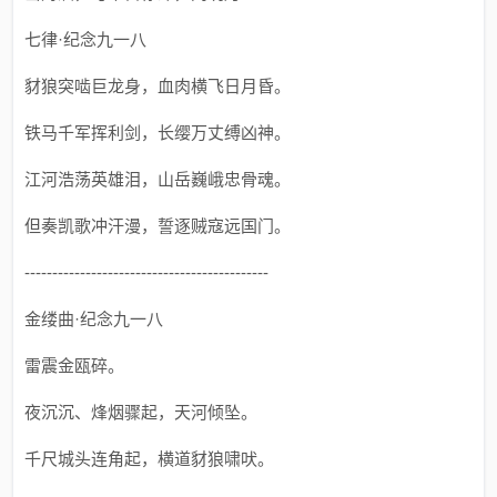
七律·纪念九一八
豺狼突啮巨龙身，血肉横飞日月昏。
铁马千军挥利剑，长缨万丈缚凶神。
江河浩荡英雄泪，山岳巍峨忠骨魂。
但奏凯歌冲汗漫，誓逐贼寇远国门。
--------------------------------------------
金缕曲·纪念九一八
雷震金瓯碎。
夜沉沉、烽烟骤起，天河倾坠。
千尺城头连角起，横道豺狼啸吠。