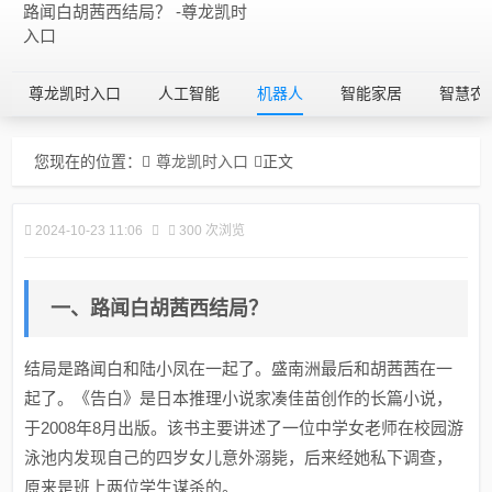
路闻白胡茜西结局？ -尊龙凯时
入口
尊龙凯时入口
人工智能
机器人
智能家居
智慧农
您现在的位置：
尊龙凯时入口
正文
2024-10-23 11:06
300 次浏览
一、路闻白胡茜西结局？
结局是路闻白和陆小凤在一起了。盛南洲最后和胡茜茜在一
起了。《告白》是日本推理小说家凑佳苗创作的长篇小说，
于2008年8月出版。该书主要讲述了一位中学女老师在校园游
泳池内发现自己的四岁女儿意外溺毙，后来经她私下调查，
原来是班上两位学生谋杀的。