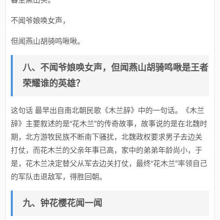
不闻爷娘唤女声，
但闻燕山胡骑鸣啾啾。
八、不闻爷娘唤女声，但闻燕山胡骑鸣啾是王者
荣耀谁的英雄？
这句话 最早出自南北朝民歌《木兰辞》中的一句话。《木兰
辞》主要叙述的是“花木兰”的传奇故事，故事说的是在北魏时
期，北方游牧民族不断南下骚扰，北魏政权要求男子去边关
打仗，而花木兰的父亲年事已高，家中的弟弟年龄尚小，于
是，花木兰决定替父从军去边关打仗，最终“花木兰”率领自己
的军队击退敌军，得胜回朝。
九、钟花樱花闻一闻