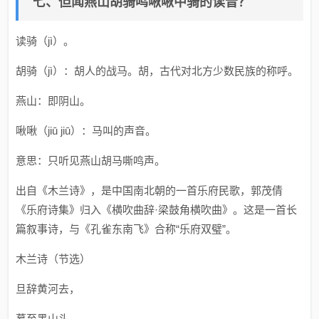
七、但闻燕山胡骑鸣啾啾中骑的读音？
读骑（jì）。
胡骑（jì）：胡人的战马。胡，古代对北方少数民族的称呼。
燕山：即阴山。
啾啾（jiū jiū）：马叫的声音。
意思：只听见燕山胡马嘶鸣声。
出自《木兰诗》，是中国南北朝的一首乐府民歌，郭茂倩
《乐府诗集》归入《横吹曲辞·梁鼓角横吹曲》。这是一首长
篇叙事诗，与《孔雀东南飞》合称“乐府双璧”。
木兰诗（节选）
旦辞黄河去，
暮至黑山头。