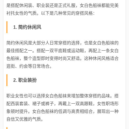
是搭配休闲装、职业装还是正式礼服，女白色船袜都能完美
衬托女性的气质。以下是几种常见的穿搭风格：
1. 简约休闲风
简约休闲风是大部分人日常穿搭的选择，也是女白色船袜的
最佳搭配之一。搭配一双平底鞋或运动鞋，再配上一条女白
色船袜，整个造型即时变得时尚又舒适。这种休闲风格适合
逛街、约会等日常场合。
2. 职业装扮
职业女性也可以选择女白色船袜来增加整体穿搭的品味。搭
配西装套装、裙子或裤子，再戴上一双高跟鞋，女性职场形
象顿时提升。女白色船袜的低调与高贵相结合，展现出一种
自信又优雅的气质。