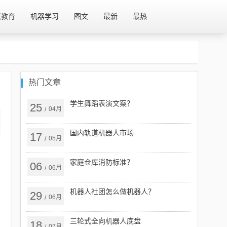
慧教育
机器学习
图文
最新
最热
热门文章
学生舞蹈表演文案？
25
04月
/
国内轨道机器人市场
17
05月
/
家庭仓库消防标准？
06
06月
/
机器人社团怎么做机器人？
29
06月
/
三轮式全向机器人底盘
18
07月