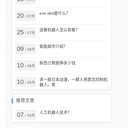
/
eve abd是什么？
20
07月
/
送餐机器人怎么取餐？
25
07月
/
智能超市介绍？
09
08月
/
新西兰帮厨挣多少钱
10
08月
/
求一部日本动漫，一群人用意念控制机
10
05月
/
器人。里
推荐文章
人工机器人技术？
07
04月
/