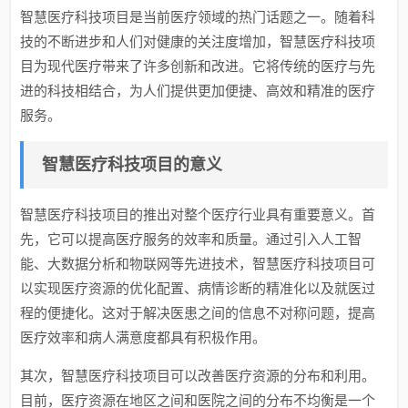
智慧医疗科技项目是当前医疗领域的热门话题之一。随着科
技的不断进步和人们对健康的关注度增加，智慧医疗科技项
目为现代医疗带来了许多创新和改进。它将传统的医疗与先
进的科技相结合，为人们提供更加便捷、高效和精准的医疗
服务。
智慧医疗科技项目的意义
智慧医疗科技项目的推出对整个医疗行业具有重要意义。首
先，它可以提高医疗服务的效率和质量。通过引入人工智
能、大数据分析和物联网等先进技术，智慧医疗科技项目可
以实现医疗资源的优化配置、病情诊断的精准化以及就医过
程的便捷化。这对于解决医患之间的信息不对称问题，提高
医疗效率和病人满意度都具有积极作用。
其次，智慧医疗科技项目可以改善医疗资源的分布和利用。
目前，医疗资源在地区之间和医院之间的分布不均衡是一个