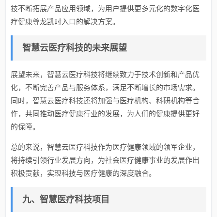
技不断拓展产品应用领域，为用户提供更多元化的数字化医
疗健康尊龙凯时入口的解决方案。
智慧云医疗科技的未来展望
展望未来，智慧云医疗科技将继续致力于技术创新和产品优
化，不断完善产品与服务体系，满足不断增长的市场需求。
同时，智慧云医疗科技还将加强与医疗机构、科研机构等合
作，共同推动医疗健康行业的发展，为人们的健康提供更好
的保障。
总的来说，智慧云医疗科技作为医疗健康领域的领军企业，
将持续引领行业发展方向，为社会医疗健康事业的发展作出
积极贡献，实现科技与医疗健康的深度融合。
九、智慧医疗科技项目