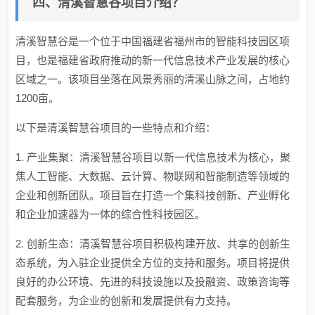
四、清溪智慧谷项目介绍？
清溪智慧谷是一个位于中国福建省福州市的智能科技园区项
目，也是福建省政府推动的新一代信息技术产业发展的核心
区域之一。该项目坐落在风景秀丽的清溪山脉之间，占地约
1200亩。
以下是清溪智慧谷项目的一些特点和介绍：
1. 产业集聚：清溪智慧谷项目以新一代信息技术为核心，聚
焦人工智能、大数据、云计算、物联网和智能制造等领域的
企业和创新团队。项目旨在打造一个集科技创新、产业孵化
和企业加速器为一体的综合性科技园区。
2. 创新生态：清溪智慧谷项目积极构建开放、共享的创新生
态系统，为入驻企业提供全方位的支持和服务。项目将提供
良好的办公环境、先进的科技设施以及投融资、政策咨询等
配套服务，为企业的创新和发展提供有力支持。