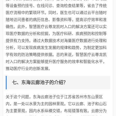
等设备预约挂号、在线问诊、查询检查结果等，省去了传统
医疗流程中的繁琐环节。同时，医生也可以通过云平台随时
随地访问患者的病历信息、影像资料等，提高诊疗效率和准
确性。此外，智慧医疗云尊龙凯时入口的解决方案还可以实
现医疗数据的分析和挖掘，为医疗科研、疾病预防和控制等
提供有力支持。通过大数据技术对海量医疗数据进行处理和
分析，可以发现疾病发生发展的规律和趋势，为制定更加科
学有效的防治策略提供依据。总的来说，智慧医疗云尊龙凯
时入口的解决方案能够提升医疗服务的效率和智能化水平，
推动医疗行业的创新发展。
七、东海云廊池子的介绍？
关于这个问题，东海云廊池子位于江苏省苏州市东山景区
内，是一处以水景为主的园林景观。它以云廊、池子和山石
为主要景观，园内水系纵横交错，布局错落有致。云廊分为