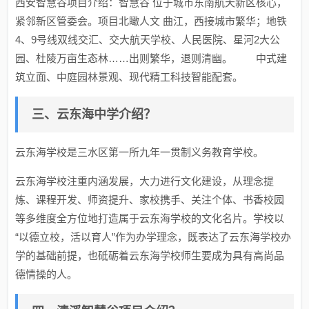
西安智慧谷项目介绍：智慧谷 位于城市东南航天新区核心，
紧邻新区管委会。项目北瞰人文 曲江，西接城市繁华；地铁
4、9号线双线交汇、交大航天学校、人民医院、星河2大公
园、杜陵万亩生态林……出则繁华，退则清幽。 中式建
筑立面、中庭园林景观、现代精工科技智能配套。
三、云东海中学介绍？
云东海学校是三水区第一所九年一贯制义务教育学校。
云东海学校注重内涵发展，大力进行文化建设，从理念提
炼、课程开发、师资提升、家校携手、关注个体、书香校园
等多维度全方位地打造属于云东海学校的文化名片。学校以
“以德立校，活以育人”作为办学理念，既表达了云东海学校办
学的基础前提，也砥砺着云东海学校师生要成为具有高尚品
德情操的人。