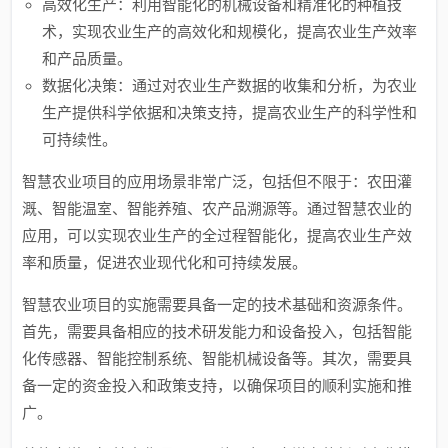
高效化生产：利用智能化的机械设备和精准化的种植技
术，实现农业生产的高效化和规模化，提高农业生产效率
和产品质量。
数据化决策：通过对农业生产数据的收集和分析，为农业
生产提供科学依据和决策支持，提高农业生产的科学性和
可持续性。
智慧农业项目的应用场景非常广泛，包括但不限于：农田灌
溉、智能温室、智能养殖、农产品溯源等。通过智慧农业的
应用，可以实现农业生产的全过程智能化，提高农业生产效
率和质量，促进农业现代化和可持续发展。
智慧农业项目的实施需要具备一定的技术基础和资源条件。
首先，需要具备相应的技术研发能力和设备投入，包括智能
化传感器、智能控制系统、智能机械设备等。其次，需要具
备一定的资金投入和政策支持，以确保项目的顺利实施和推
广。