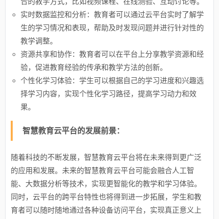
合的教学方式，比如视频课程、在线测验、互动讨论等。
实时数据监控和分析：教育者可以通过云平台实时了解学
生的学习情况和表现，帮助及时发现问题并进行针对性的
教学调整。
资源共享和协作：教育者可以在平台上分享教学资源和经
验，促进教育经验的传承和教学方法的创新。
个性化学习体验：学生可以根据自己的学习进度和兴趣选
择学习内容，实现个性化学习路径，提高学习动力和效
果。
智慧教育云平台的发展前景：
随着科技的不断发展，智慧教育云平台将在未来得到更广泛
的应用和发展。未来的智慧教育云平台可能会融合人工智
能、大数据分析等技术，实现更智能化的教学和学习体验。
同时，云平台的跨平台特性也将得到进一步拓展，学生和教
育者可以随时随地通过各种设备访问平台，实现真正意义上