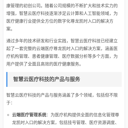
康管理的初创公司。随着公司规模的不断扩大和技术实力的
增强，智慧云医疗科技逐渐涉足云计算和人工智能领域，为
医疗健康行业提供全方位的数字化尊龙凯时入口的解决方
案。
通过多年的技术研发和行业实践，智慧云医疗科技已经建立
起了一套完整的云端医疗尊龙凯时入口的解决方案，涵盖医
疗机构管理、患者健康管理、医疗数据分析等多个方面，为
用户提供了全面且高效的医疗健康服务。
智慧云医疗科技的产品与服务
智慧云医疗科技的产品与服务涵盖了多个领域，包括但不限
于：
云端医疗管理系统
：为医疗机构提供全面的信息化管理尊
龙凯时入口的解决方案，包括挂号管理、医疗资源调度、