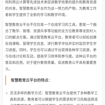
何利用云计算等先进技术来促进教学效果的提升和教育资源
的共享。智慧教育云平台作为这一努力的产物，为教育工作
者和学生提供了全新的学习和教学环境。
智慧教育云平台不仅仅是一个在线学习的工具，更是一个融
合了教学、管理、资源共享等功能的全方位教育尊龙凯时入
口的解决方案。通过智慧教育云平台，教育者可以轻松创建
在线课程、管理学生信息、进行教学评估并实时监控学生学
习进度。同时，学生也可以通过平台获得各种学习资源，参
与在线讨论和互动，提高学习效率和参与度。这种云平台的
普及和应用，对于提升教育质量、促进教育公平具有重要意
义。
智慧教育云平台的特点：
灵活多样的教学方式：智慧教育云平台提供了多种教学工
具和资源，教育者可以根据学生的需求和学习风格选择适