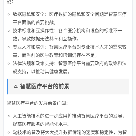
战：
数据隐私和安全：医疗数据的隐私和安全问题是智慧医疗
平台面临的首要挑战。
技术标准和互操作性：各个医疗机构和设备的标准不一
致，导致数据无法共享和互操作。
专业人才和培训：智慧医疗平台对专业技术人才的需求较
高，而当前的医学教育和培训仍存在不足。
法律法规和政策支持：智慧医疗平台需要政府的政策和法
规支持，以推动其健康发展。
4. 智慧医疗平台的前景
智慧医疗平台的发展前景广阔：
人工智能技术的进一步应用将推动智慧医疗平台的发展，
提高医疗服务的智能化水平。
5g技术的普及将大大提升数据传输的速度和稳定性，为智