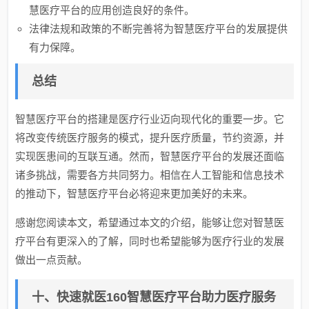
慧医疗平台的应用创造良好的条件。
法律法规和政策的不断完善将为智慧医疗平台的发展提供
有力保障。
总结
智慧医疗平台的搭建是医疗行业迈向现代化的重要一步。它
将改变传统医疗服务的模式，提升医疗质量，节约资源，并
实现医患间的互联互通。然而，智慧医疗平台的发展还面临
诸多挑战，需要各方共同努力。相信在人工智能和信息技术
的推动下，智慧医疗平台必将迎来更加美好的未来。
感谢您阅读本文，希望通过本文的介绍，能够让您对智慧医
疗平台有更深入的了解，同时也希望能够为医疗行业的发展
做出一点贡献。
十、快速就医160智慧医疗平台助力医疗服务