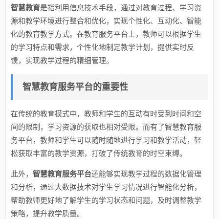
智慧教育
是指利用信息技术手段，通过对教育过程、学习资
源和教学环境进行整合和优化，实现个性化、互动化、智能
化的教育教学方式。在教育服务平台上，教师可以根据学生
的学习特点和需求，个性化地制定教学计划，提供实时反
馈，实现教学过程的精细管理。
智慧教育服务平台的重要性
在传统的教育模式中，教师和学生的互动有时受到时间和空
间的限制，学习资源的获取也相对受限。而有了智慧教育服
务平台，教师和学生可以随时随地进行学习和教学活动，轻
松获取丰富的教学资源，打破了传统教育的时空束缚。
此外，
智慧教育服务平台
还能够实现教学过程的数据化管理
和分析，通过大数据技术对学生学习情况进行智能化分析，
帮助教师更好地了解学生的学习状态和问题，及时调整教学
策略，提升教学质量。