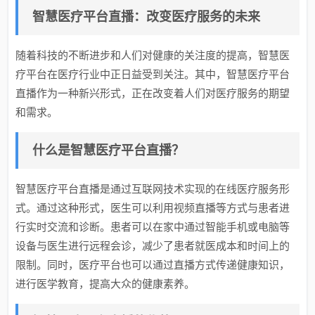
智慧医疗平台直播：改变医疗服务的未来
随着科技的不断进步和人们对健康的关注度的提高，智慧医
疗平台在医疗行业中正日益受到关注。其中，智慧医疗平台
直播作为一种新兴形式，正在改变着人们对医疗服务的期望
和需求。
什么是智慧医疗平台直播？
智慧医疗平台直播是通过互联网技术实现的在线医疗服务形
式。通过这种形式，医生可以利用视频直播等方式与患者进
行实时交流和诊断。患者可以在家中通过智能手机或电脑等
设备与医生进行远程会诊，减少了患者就医成本和时间上的
限制。同时，医疗平台也可以通过直播方式传递健康知识，
进行医学教育，提高大众的健康素养。