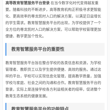
高等教育智慧服务平台登录
在当今数字化时代变得越发重
要。随着科技的不断进步，高等教育机构正积极寻求更智能
化、更高效率的尊龙凯时入口的解决方案，以满足日益增长
的学生需求。教育智慧服务平台的出现，为学校提供了一个
全方位的尊龙凯时入口的解决方案，可以帮助学校管理更加
便捷、教学更加个性化。
教育智慧服务平台的重要性
教育智慧服务平台旨在整合学校的各类信息和资源，为学校
管理者、教职员工以及学生提供便捷、高效的服务。通过这
样的平台，学校可以实现信息化管理，提高教学质量，加强
学校与家庭、社会之间的沟通和合作。教育智慧服务平台的
登录，实际上是连接学校各方利益相关者的纽带，促进整个
教育生态系统的健康发展。
教育智慧服务平台的功能特点