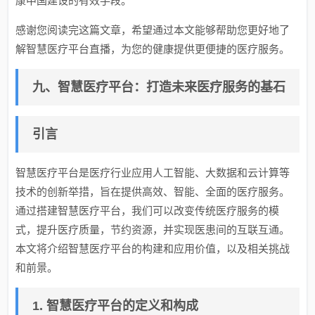
康中国建设的有效手段。
感谢您阅读完这篇文章，希望通过本文能够帮助您更好地了
解智慧医疗平台直播，为您的健康提供更便捷的医疗服务。
九、智慧医疗平台：打造未来医疗服务的基石
引言
智慧医疗平台是医疗行业应用人工智能、大数据和云计算等
技术的创新举措，旨在提供高效、智能、全面的医疗服务。
通过搭建智慧医疗平台，我们可以改变传统医疗服务的模
式，提升医疗质量，节约资源，并实现医患间的互联互通。
本文将介绍智慧医疗平台的构建和应用价值，以及相关挑战
和前景。
1. 智慧医疗平台的定义和构成