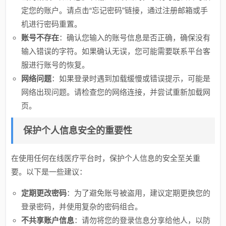
定您的账户。请点击“忘记密码”链接，通过注册邮箱或手
机进行密码重置。
账号不存在
：确认您输入的账号信息是否正确，确保没有
输入错误的字符。如果确认无误，您可能需要联系平台客
服进行账号的恢复。
网络问题
：如果登录时遇到加载缓慢或错误提示，可能是
网络出现问题。请检查您的网络连接，并尝试重新加载网
页。
保护个人信息安全的重要性
在使用任何在线医疗平台时，保护个人信息的安全至关重
要。以下是一些建议：
定期更改密码
：为了避免账号被盗用，建议定期更换您的
登录密码，并使用复杂的密码组合。
不共享账户信息
：请勿将您的登录信息分享给他人，以防