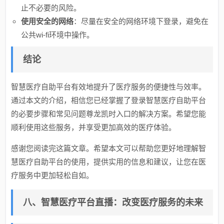
止不必要的风险。
使用安全的网络
：尽量在安全的网络环境下登录，避免在
公共wi-fi环境中操作。
结论
智慧医疗自助平台有效地提升了医疗服务的便捷性与效率。
通过本文的介绍，相信您已经掌握了登录智慧医疗自助平台
的必要步骤和常见问题尊龙凯时入口的解决方案。希望您能
顺利使用这些服务，并享受更加高效的医疗体验。
感谢您阅读完这篇文章。希望本文可以帮助您更好地理解智
慧医疗自助平台的使用，提供实用的信息和建议，让您在医
疗服务中更加轻松自如。
八、智慧医疗平台直播：改变医疗服务的未来