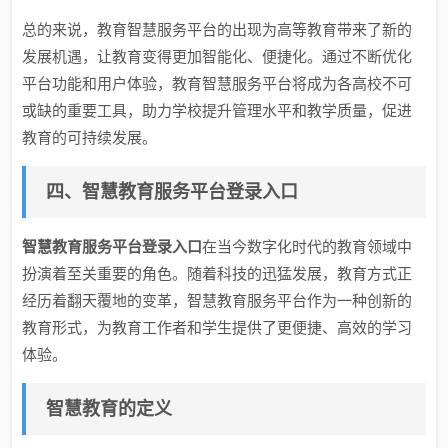
总的来说，教育智慧服务平台的出现为高等教育带来了新的
发展机遇，让教育变得更加智能化、便捷化。通过不断优化
平台功能和用户体验，教育智慧服务平台将成为各高校不可
或缺的重要工具，助力学校提升管理水平和教学质量，促进
教育的可持续发展。
四、智慧教育服务平台登录入口
智慧教育服务平台登录入口
在当今数字化时代的教育领域中
扮演着至关重要的角色。随着科技的迅猛发展，教育方式正
经历着翻天覆地的变革，智慧教育服务平台作为一种创新的
教育形式，为教育工作者和学生提供了更便捷、高效的学习
体验。
智慧教育的定义