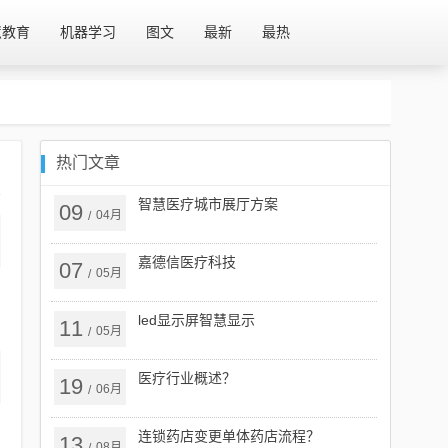
慧教育
机器学习
图文
最新
最热
热门文章
智慧医疗城市展厅方案
09
04月
/
嘉德信医疗科技
07
05月
/
led显示屏智慧显示
11
05月
/
医疗行业概述？
19
06月
/
连锁药店变更单体药店流程？
13
08月