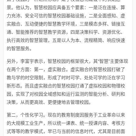
景。他认为，智慧校园应具备五个要素：一是泛在连接、算
力充沛、安全可信的智慧校园基础设施，二是全面感知、虚
实融合、互动便捷的智慧教学环境，三是模态多样、链接互
通、智能推荐的智慧教学资源，四是决策科学、资源优化、
执行高效的智慧管理，五是以人为本、流程精简、响应快速
的智慧服务。
另外，李富宇表示，智慧校园的框架很大，其“智慧”主要体现
在两个方面：第一，虚实融合。虚实融合的智慧校园打破了
教与学的时空限制，形成了时时可学、处处可学的泛在学习
新形态。而且虚实融合的智慧校园打通了虚拟校园和物理校
园，实现了对校园全域感知和运行监测的智能分析、研判和
决策，从而更高效、更便捷地去管理校园。
第二，个性化学习。现在的教育制度因服务于工业革命以来
的大规模工业生产，所以统一课表、统一授课内容、考核方
式等等的教学模式，早已与当前的信息时代，尤其是目前面