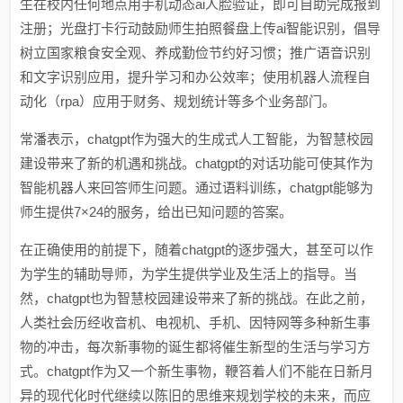
生在校内任何地点用手机动态ai人脸验证，即可自助完成报到
注册；光盘打卡行动鼓励师生拍照餐盘上传ai智能识别，倡导
树立国家粮食安全观、养成勤俭节约好习惯；推广语音识别
和文字识别应用，提升学习和办公效率；使用机器人流程自
动化（rpa）应用于财务、规划统计等多个业务部门。
常潘表示，chatgpt作为强大的生成式人工智能，为智慧校园
建设带来了新的机遇和挑战。chatgpt的对话功能可使其作为
智能机器人来回答师生问题。通过语料训练，chatgpt能够为
师生提供7×24的服务，给出已知问题的答案。
在正确使用的前提下，随着chatgpt的逐步强大，甚至可以作
为学生的辅助导师，为学生提供学业及生活上的指导。当
然，chatgpt也为智慧校园建设带来了新的挑战。在此之前，
人类社会历经收音机、电视机、手机、因特网等多种新生事
物的冲击，每次新事物的诞生都将催生新型的生活与学习方
式。chatgpt作为又一个新生事物，鞭笞着人们不能在日新月
异的现代化时代继续以陈旧的思维来规划学校的未来，而应