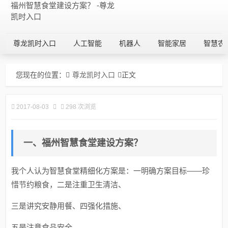
福州智慧食堂建设方案？ -尊龙
凯时入口
尊龙凯时入口
人工智能
机器人
智能家居
智慧农
您现在的位置：
尊龙凯时入口
正文
2017-08-03
298 次浏览
一、福州智慧食堂建设方案？
我个人认为智慧食堂精细化方案是：一明确方案目标――珍
惜节约粮食，二是注重卫生清洁、
三是讲究安静用餐、四强化措施、
五是注意食品安全。