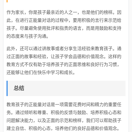
作为家长，你是孩子最亲近的人之一，也是他们的榜样。因
此，在进行正能量对话的过程中，要用积极的言行来示范给
孩子。尽量避免使用批评和指责的语言，而是用鼓励和支持
的态度来与孩子沟通。
此外，还可以通过讲故事或者分享生活经验来教育孩子。通
过正面的故事和经验，让孩子学会品德和价值观念。这样的
教育方式不仅有助于培养孩子的正面思维和良好行为习惯，
还能够让他们在快乐中学习和成长。
总结
教育孩子的正能量对话是一项需要花费时间和精力的重要任
务。通过倾听和尊重、积极的反馈与鼓励、培养积极心态和
问题解决能力，以及正面的示范和榜样，我们可以帮助孩子
建立自信、积极的心态，培养他们的良好品德和价值观念。