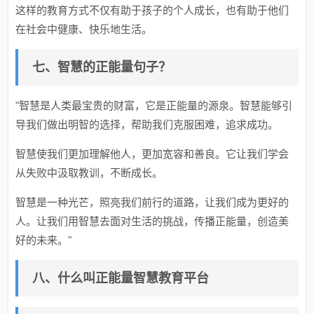
这样的教育方式不仅有助于孩子的个人成长，也有助于他们
在社会中健康、快乐地生活。
七、智慧的正能量句子？
"智慧是人类最宝贵的财富，它是正能量的源泉。智慧能够引
导我们做出明智的选择，帮助我们克服困难，追求成功。
智慧使我们更加理解他人，更加宽容和善良。它让我们学会
从失败中汲取教训，不断成长。
智慧是一种光芒，照亮我们前行的道路，让我们成为更好的
人。让我们用智慧去面对生活的挑战，传播正能量，创造美
好的未来。"
八、什么叫正能量智慧教育平台