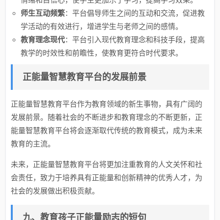
师生互动频繁
：平台倡导师生之间的互动和交流，促进教
学活动的有效进行，增进学生与老师之间的感情。
教育理念现代
：平台引入现代教育理念和科技手段，提高
教学的时效性和前瞻性，使教育更符合时代要求。
正能量智慧教育平台的发展前景
正能量智慧教育平台作为教育领域的新生事物，具有广阔的
发展前景。随着社会的不断进步和教育理念的不断更新，正
能量智慧教育平台将会逐渐取代传统的教育模式，成为未来
教育的主流。
未来，正能量智慧教育平台将更加注重教育的人文关怀和社
会责任，致力于培养具有正能量和创新精神的优秀人才，为
社会的发展做出积极贡献。
九、教育孩子正能量励志的短句