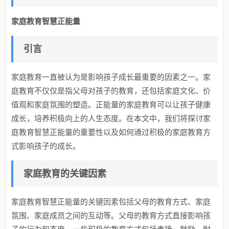
家庭教育智慧正能量
引言
家庭教育一直被认为是影响孩子成长最重要的因素之一。家
庭教育不仅仅是指父母对孩子的教育，还包括家庭文化、价
值观和家庭氛围的塑造。正能量的家庭教育可以让孩子健康
成长，培养积极向上的人生态度。在本文中，我们将探讨家
庭教育智慧正能量的重要性以及如何通过积极的家庭教育方
式影响孩子的成长。
家庭教育的关键因素
家庭教育智慧正能量的关键因素包括父母的教育方式、家庭
氛围、家庭成员之间的互动等。父母的教育方式直接影响孩