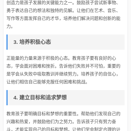
创造力是孩子发展的关键能力之一。鼓励孩子尝试新事物、
勇于表达自己的想法和独特的见解。让他们在艺术、音乐、
写作等方面发挥自己的才华，培养他们解决问题和创新的能
力。
3. 培养积极心态
正能量的力量来源于积极的心态。教育孩子要有良好的心
态，学会面对困难和挫折。告诉他们失败并不可怕，重要的
是学会从失败中吸取教训并继续努力。培养孩子的自信心，
让他们相信自己能够克服任何困难和挑战。
4. 建立目标和追求梦想
教育孩子要明确目标和梦想的重要性。帮助他们发现自己的
兴趣和热爱，并鼓励他们为之努力。告诉孩子只有努力奋
斗，才能实现自己的目标和梦想。让他们学会制定合理的计