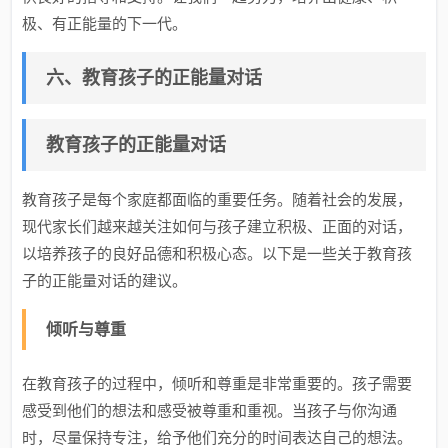
极、有正能量的下一代。
六、教育孩子的正能量对话
教育孩子的正能量对话
教育孩子是每个家庭都面临的重要任务。随着社会的发展，
现代家长们越来越关注如何与孩子建立积极、正面的对话，
以培养孩子的良好品德和积极心态。以下是一些关于教育孩
子的正能量对话的建议。
倾听与尊重
在教育孩子的过程中，倾听和尊重是非常重要的。孩子需要
感受到他们的想法和感受被尊重和重视。当孩子与你沟通
时，尽量保持专注，给予他们充分的时间表达自己的想法。