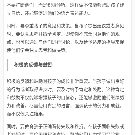
不要打断他们，而是积极倾听。这样做不仅能够帮助孩子建
立自信，还能够促进他们的语言表达能力。
同时，要尊重孩子的意见和决策。当孩子提出建议或者意见
时，要认真思考并给予肯定。即使你不完全同意他们的观
点，也可以通过与他们进行讨论，以及给予适度的指导来促
使他们学会独立思考和做决策。
积极的反馈与鼓励
积极的反馈和鼓励对孩子的成长非常重要。当孩子做出良好
的行为或者取得进步时，要及时给予肯定和鼓励。这种肯定
和鼓励不仅能够增强孩子的自信心，还能够激励他们继续努
力和改善。尽量使用肯定的语言，强调孩子的努力和成就，
而不仅仅关注结果。
同时，要教育孩子正确看待失败和挫折。在孩子面临失败或
者挫折时，要给予理解和支持，帮助他们从中学习经验教