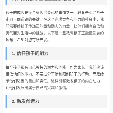
孩子的成长是每个家长最关心的事情之一。教育是引导孩子
走向正确道路的关键。在这个充满竞争和压力的社会中，我
们需要给孩子传递正能量和励志的力量，让他们拥有自信和
勇气面对生活中的挑战。以下是一些教育孩子正能量励志的
短句，希望对您有所启发。
1. 信任孩子的能力
每个孩子都有自己独特的潜力和才能，作为家长，我们应该
相信他们的能力。不要过分干涉和限制孩子的行动，而是给
予他们适当的自由和责任。这样能够激发孩子的内在动力，
让他们发展出属于自己的兴趣和激情。
2. 激发创造力