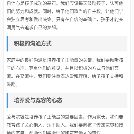
自信心是孩子成功的基石。我们应该每天鼓励孩子，认可他
们的努力和成就。同时，给予他们适当的自主权，让他们学
会独立思考和做出决策。只有在自信的基础上，孩子才能充
满勇气去追求自己的梦想。
积极的沟通方式
家庭中的良好沟通是培养孩子正能量的关键。我们要倾听孩
子的心声，尊重他们的意见，并且以积极的方式与他们交
流。在交流中，我们要注重表达爱和理解，给予孩子支持和
鼓励。
培养爱与宽容的心态
爱与宽容是培养孩子正能量的重要因素。作为家长，我们要
教育孩子关心他人，乐于助人。我们要向孩子传递宽容和接
纳的态度，帮助他们学会理解和宽恕他人的错误。