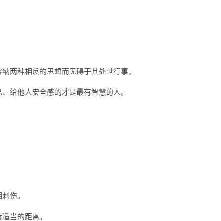
容纳两种相反的思想而无碍于其处世行事。
己、给他人安全感的才是最有智慧的人。
相刺伤。
持适当的距离。