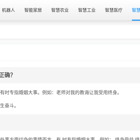
机器人
智能家居
智慧农业
智慧工业
智慧医疗
智
个正确？
，有时专指婚姻大事。例如：老师对我的教诲让我受用终身。
终生奋斗。
处事方面切身的事情而言，有 时专指婚姻大事。例如： 终身受益 终