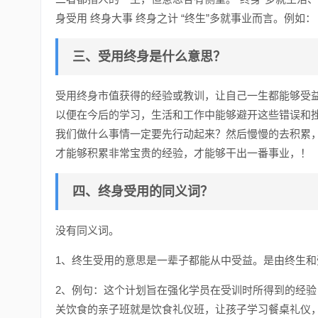
身受用 终身大事 终身之计 “终生”多就事业而言。例如：
三、受用终身是什么意思？
受用终身市值获得的经验或教训，让自己一生都能够受
以便在今后的学习，生活和工作中能够避开这些错误和
我们做什么事情一定要先行动起来？然后慢慢的去积累
才能够积累非常宝贵的经验，才能够干出一番事业，！
四、终身受用的同义词？
没有同义词。
1、终生受用的意思是一辈子都能从中受益。是由终生和
2、例句：这个计划旨在强化学员在受训时所得到的经
关饮食的亲子班就是饮食礼仪班，让孩子学习餐桌礼仪