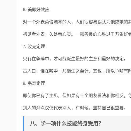
6. 美即好效应
对一个外表英俊漂亮的人，人们很容易误认为他或她的
初见看外表，久处看心灵。一颗善良的心胜过千万张好
7. 波克定理
只有在争辩中，才可能诞生最好的主意和最好的决定。
古人曰：惟在辨中，乃能生之至计、宜也。所以争辨有
8. 韦奇定理
即使你已有了主见，但如果有十个朋友看法和你相反，
别人的观点仅仅代表别人，有时候，坚持自己很重要。
八、学一项什么技能终身受用？