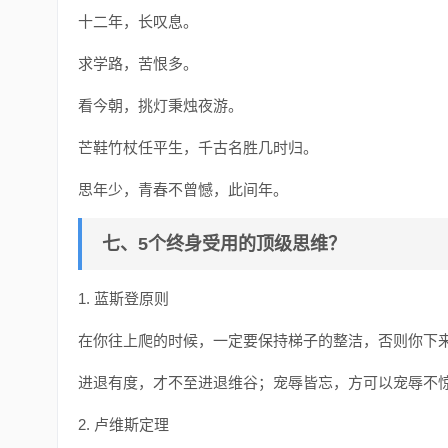
十二年，长叹息。
求学路，苦恨多。
看今朝，挑灯秉烛夜游。
芒鞋竹杖任平生，千古名胜几时归。
思年少，青春不曾憾，此间年。
七、5个终身受用的顶级思维？
1. 蓝斯登原则
在你往上爬的时候，一定要保持梯子的整洁，否则你下
进退有度，才不至进退维谷；宠辱皆忘，方可以宠辱不
2. 卢维斯定理