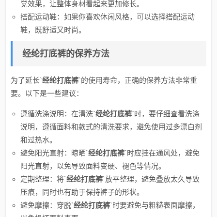
觉效果，让整体身材看起来更加修长。
搭配运动鞋：如果你喜欢休闲风格，可以选择搭配运动
鞋，既舒适又时尚。
经纶打底裤的保养方法
为了延长`
经纶打底裤
`的使用寿命，正确的保养方法非常重
要。以下是一些建议：
遵循洗涤说明：在清洗`
经纶打底裤
`时，要仔细查看洗涤
说明，遵循面料和款式的清洗要求，避免使用过多漂白剂
和过热水。
避免阳光直射：晾晒`
经纶打底裤
`时应挂在通风处，避免
阳光直射，以免导致面料变硬、褪色等情况。
定期整理：将`
经纶打底裤
`放平整理，避免叠放太久导致
压痕，同时也有助于保持裤子的形状。
避免摩擦：穿脱`
经纶打底裤
`时要避免与粗糙表面摩擦，