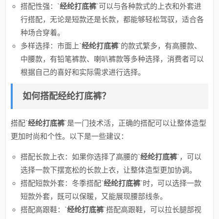
搭配性强：`
经纶打底裤
`可以与各种款式的上衣和外套进
行搭配，无论是短款还是长款，都能够轻松驾驭，适合各
种场合穿着。
多样选择：市面上`
经纶打底裤
`的款式繁多，有高腰款、
中腰款，有铅笔裤款、喇叭裤款等多种选择，消费者可以
根据自己的喜好和实际需求进行选择。
如何搭配经纶打底裤？
搭配`
经纶打底裤
`是一门技术活，正确的搭配可以让整体造型
更加时尚和个性。以下是一些建议：
搭配长款上衣：如果你选择了高腰的`
经纶打底裤
`，可以
选择一款下摆宽松的长款上衣，让整体造型更加协调。
搭配短款外套：冬季搭配`
经纶打底裤
`时，可以选择一款
短款外套，既可以保暖，又能展现腰部线条。
搭配高跟鞋：`
经纶打底裤
`搭配高跟鞋，可以拉长腿部视