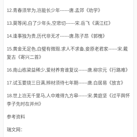
12.青春须早为,岂能长少年------唐.孟郊《劝学》
13.莫等闲,白了少年头,空悲切------宋.岳飞《满江红》
14.逢事独为贵,历代非无才------唐.陈子昂《郭槐》
15.黄金无足色,白璧有微瑕.求人不求备,妾原老君家------宋.戴
复古《寄兴二首》
16.南山栋梁益稀少,爱材养育谁复议------唐.柳宗元《行路难》
17.试玉要烧三日满,辨材须待七年期------唐.白居易《放言》
18.世上岂无千里马,人中难得九方皋------宋.黄庭坚《过平舆怀
李子先时在并州》
参考资料
瑞文网：