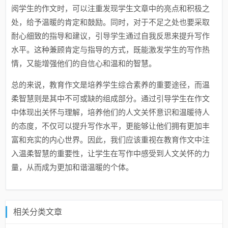
阅学生的作文时，可以注重发现学生文章中的亮点和积极之
处，给予
温暖的肯定
和鼓励。同时，对于不足之处也要采取
耐心细致
的指导和建议，引导学生通过
自我反思
来提升写作
水平。这种兼顾肯定与指导的方式，既能激发学生的写作热
情，又能增强他们的自信心和
温和的智慧
。
总的来说，
教育作文
是培养学生综合素养的重要途径，而
温
柔智慧
则是其中不可或缺的组成部分。通过引导学生在作文
中体现出
关怀与理解
，培养他们的人文关怀意识和
温暖待人
的态度，不仅可以提升写作水平，更能够让他们拥有更加丰
富和充实的内心世界。因此，我们应该重视在教育作文中注
入
温柔智慧
的重要性，让学生在写作中感受到
人文关怀
的力
量，从而成为更加和谐温暖的个体。
相关分类文章