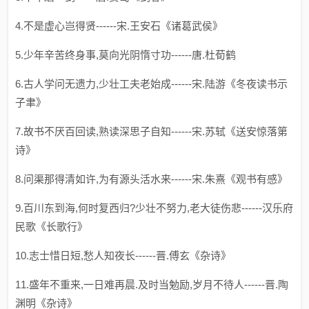
4.不是虚心岂得贤------宋.王安石《诸葛武侯》
5.少年辛苦终身事,莫向光阴惰寸功------唐.杜荀鹤
6.古人学问无遗力,少壮工夫老始成------宋.陆游《冬夜读书示
子聿》
7.故书不厌百回读,熟读深思子自知------宋.苏轼《送安惊落第
诗》
8.问渠那得清如许,为有源头活水来------宋.朱熹《观书有感》
9.百川东到海,何时复西归?少壮不努力,老大徒伤悲------汉乐府
民歌《长歌行》
10.志士惜日短,愁人知夜长------晋.傅玄《杂诗》
11.盛年不重来,一日难再晨.及时当勉励,岁月不待人------晋.陶
渊明《杂诗》