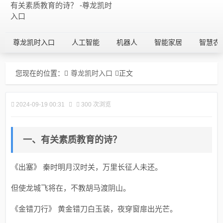
有关素质教育的诗？ -尊龙凯时
入口
尊龙凯时入口
人工智能
机器人
智能家居
智慧农
您现在的位置：
尊龙凯时入口
正文
2024-09-19 00:31
300 次浏览
一、有关素质教育的诗？
《出塞》 秦时明月汉时关，万里长征人未还。
但使龙城飞将在，不教胡马渡阴山。
《金错刀行》 黄金错刀白玉装，夜穿窗扉出光芒。