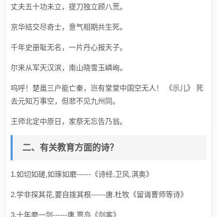
丈夫五十功未立，提刀独立顾八荒。
京华结交尽奇士，意气相期共生死。
千年史册耻无名，一片丹心报天子。
尔来从军天汉滨，南山晓雪玉嶙峋。
呜呼！楚虽三户能亡秦，岂有堂堂中国空无人！ 《示儿》 死
去元知万事空，但悲不见九州同。
王师北定中原日，家祭无忘告乃翁。
二、有关教育方面的诗？
1.如切如磋,如琢如磨------《诗经.卫风.淇奥》
2.学非探其花,要自拨其根------唐.杜牧《留诲曹师等诗》
3.十年磨一剑------唐.贾岛《剑客》