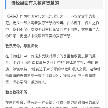
诗经里面有关教育智慧的
《诗经》作为中国古代文化的瑰宝之一，不仅是文学的典
范，更是一部充满着教育智慧的经典。在这部千古传世之作
中，我们不仅可以领略到古代先贤们对于国家、家庭和个人
的思考，更能从中汲取到宝贵的教育智慧。
敬畏天命，尊重师长
在《诗经》中，有很多反映对师长的尊重和敬畏之情的篇
章。比如《小雅·南有嘉鱼之什》中的“敬慎尔在邦，勿用是
违。尔谦恭矣！”就表达了对长辈的尊敬和顺从之意。这种尊
师重道的思想贯穿于整个《诗经》，提醒人们应当尊重前
辈，虚心学习，谦逊待人。
勤奋孜孜不倦
在古代社会，勤劳是一种美德，孜孜不倦更是对勤劳的高度