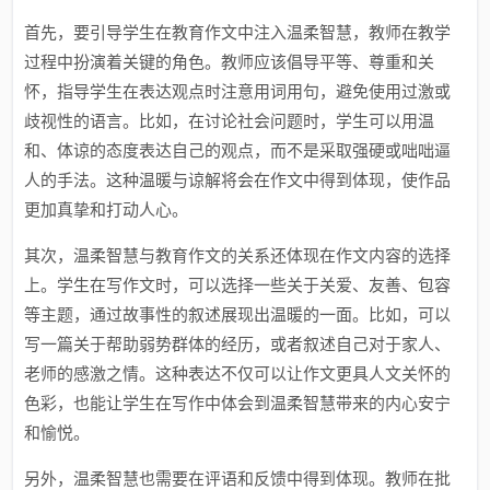
首先，要引导学生在教育作文中注入
温柔智慧
，教师在教学
过程中扮演着关键的角色。教师应该倡导平等、尊重和关
怀，指导学生在表达观点时注意用词用句，避免使用过激或
歧视性的语言。比如，在讨论社会问题时，学生可以用
温
和
、体谅的态度表达自己的观点，而不是采取强硬或咄咄逼
人的手法。这种温暖与谅解将会在作文中得到体现，使作品
更加真挚和打动人心。
其次，
温柔智慧
与教育作文的关系还体现在作文内容的选择
上。学生在写作文时，可以选择一些关于关爱、友善、包容
等主题，通过故事性的叙述展现出
温暖
的一面。比如，可以
写一篇关于帮助弱势群体的经历，或者叙述自己对于家人、
老师的感激之情。这种表达不仅可以让作文更具人文关怀的
色彩，也能让学生在写作中体会到
温柔智慧
带来的内心安宁
和愉悦。
另外，
温柔智慧
也需要在评语和反馈中得到体现。教师在批