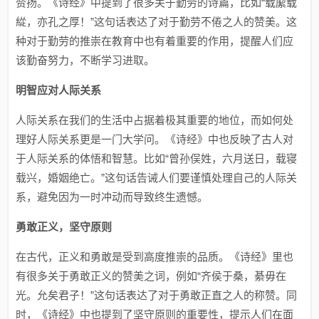
赞扬。《诗经》中提到了很多关于勤劳的诗篇，比如“载緳载
緃，亦孔之厚！”这句话表达了对于勤劳不倦之人的赞美。这
种对于勤劳的推崇在教育中也有着重要的作用，提醒人们应
该勤奋努力，不断学习进取。
明智应对人际关系
人际关系在我们的生活中占据着极其重要的地位，而如何处
理好人际关系更是一门大学问。《诗经》中也反映了古人对
于人际关系的体悟和智慧。比如“曾孙俣姓，六月送日，载寝
载兴，婚姻绝亡。”这句话告诫人们要谨慎处理自己的人际关
系，避免因为一时冲动而导致终生遗憾。
勇敢正义，坚守原则
在古代，正义和勇敢是受到高度推崇的品质。《诗经》里也
有很多关于勇敢正义的赞美之词，例如“齐侯于桑，綦毋在
光。允矣君子！”这句话表达了对于勇敢正直之人的称赞。同
时，《诗经》中也提到了坚守原则的重要性，提示人们在面