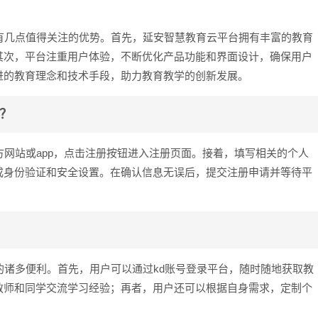
有几点值得关注的优势。首先，延安智慧教育云平台拥有丰富的教育
其次，平台注重用户体验，不断优化产品功能和界面设计，确保用户
进的教育理念和技术手段，助力教育教学的创新发展。
？
方网站或app，点击注册按钮进入注册页面。接着，填写相关的个人
成身份验证和安全设置。在确认信息无误后，提交注册申请并等待平
的诸多便利。首先，用户可以通过kd账号登录平台，随时随地获取教
教师和同学交流学习经验；再者，用户还可以根据自身需求，定制个