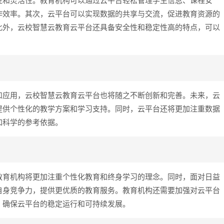
性和灵活性。教育机构可以通过云平台轻松管理学生信息、课程安
作效率。其次，云平台可以实现数据的共享与交流，促进教育资源的
此外，云校智慧云教育云平台还具备安全性和稳定性高的特点，可以
和应用，云校智慧云教育云平台也将随之不断创新和完善。未来，云
提供个性化的教学方案和学习支持。同时，云平台还将更加注重数据
加科学的参考依据。
教育机构将更加注重个性化教育和终身学习的理念。同时，面对日益
自身竞争力，提供更优质的教育服务。教育机构还需要加强对云平台
，确保云平台的稳定运行和可持续发展。