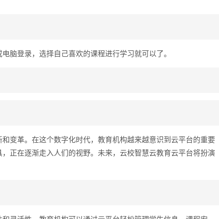
或电脑登录，选择自己喜欢的课程进行学习就可以了。
新和变革。在这个数字化时代，教育机构越来越意识到云平台的重要
具，正在逐渐走入人们的视野。未来，云校智慧云教育云平台将扮演