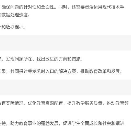
，确保问题的针对性和全面性。同时，还需要灵活运用现代技术手
和数据处理速度。
全和数据保护。
究，发现问题所在，找出改进的方向和措施。
结果，共同探讨尊龙凯时入口的解决方案，推动教育改革和发展。
教育实际情况，优化教育资源配置，提升教学服务质量，推动教育领
支持，助力教育事业的蓬勃发展，促进学生全面成长和社会和谐进