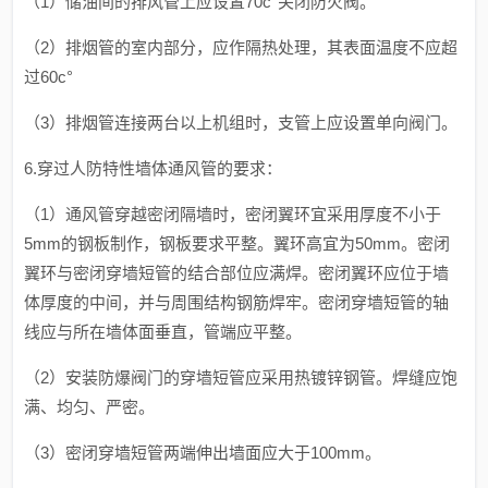
（1）储油间的排风管上应设置70c°关闭防火阀。
（2）排烟管的室内部分，应作隔热处理，其表面温度不应超
过60c°
（3）排烟管连接两台以上机组时，支管上应设置单向阀门。
6.穿过人防特性墙体通风管的要求：
（1）通风管穿越密闭隔墙时，密闭翼环宜采用厚度不小于
5mm的钢板制作，钢板要求平整。翼环高宜为50mm。密闭
翼环与密闭穿墙短管的结合部位应满焊。密闭翼环应位于墙
体厚度的中间，并与周围结构钢筋焊牢。密闭穿墙短管的轴
线应与所在墙体面垂直，管端应平整。
（2）安装防爆阀门的穿墙短管应采用热镀锌钢管。焊缝应饱
满、均匀、严密。
（3）密闭穿墙短管两端伸出墙面应大于100mm。