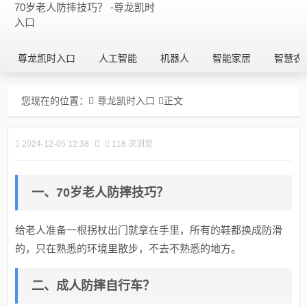
70岁老人防摔技巧？ -尊龙凯时
入口
尊龙凯时入口
人工智能
机器人
智能家居
智慧农
您现在的位置：
尊龙凯时入口
正文
2024-12-05 12:38
118 次浏览
一、70岁老人防摔技巧？
给老人准备一根拐杖出门就拿在手里，所有的鞋都换成防滑
的，只在熟悉的环境里散步，不去不熟悉的地方。
二、成人防摔自行车？