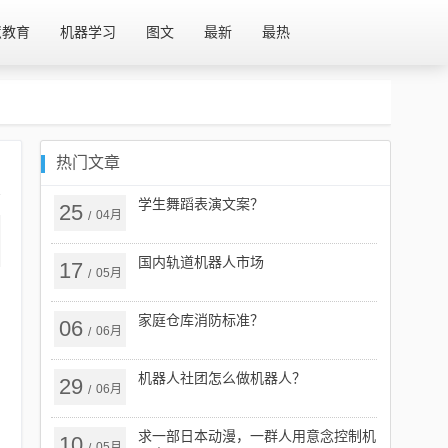
慧教育
机器学习
图文
最新
最热
热门文章
学生舞蹈表演文案？
25
04月
/
国内轨道机器人市场
17
05月
/
家庭仓库消防标准？
06
06月
/
机器人社团怎么做机器人？
29
06月
/
求一部日本动漫，一群人用意念控制机
10
05月