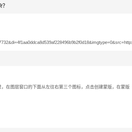
杂？
32&di=4f1aa0ddca8d539af228496b9b2f0d18&imgtype=0&src=http:/
里，在图层窗口的下面从左往右第三个图标，点击创建蒙版，在蒙版