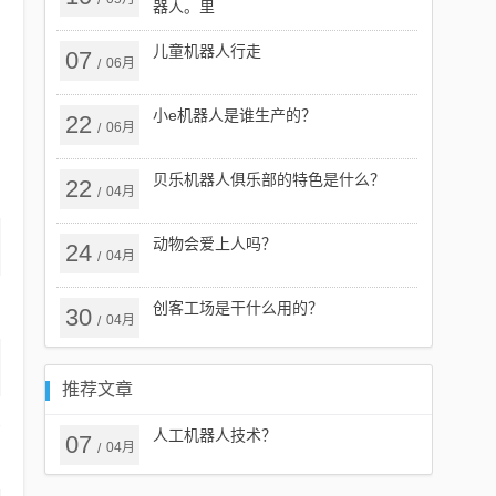
/
器人。里
儿童机器人行走
07
06月
/
小e机器人是谁生产的？
22
06月
/
贝乐机器人俱乐部的特色是什么？
22
04月
/
动物会爱上人吗？
24
04月
/
创客工场是干什么用的？
30
04月
/
推荐文章
步
人工机器人技术？
07
04月
/