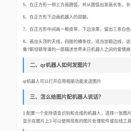
5、在正方形一侧上方画圆弧，并从圆弧出发画长条，
6、在正方形下边画机器人的双腿。
7、在正方形中间画一根皮带，下边涂黑，留出三条白色
8、画出头顶的天线，四肢的横条纹，适当加粗边线，
鲁?斯坦顿导演的一部描述世界末日机器人之间的爱情
二、qr机器人如何发图片？
qr机器人可以打开应用相册功能发送图片
三、怎么给图片配机器人说话？
1 配置一个支持语音识别和合成的机器人，选择一张图
显示在图片上3 可以使用现有的图片处理软件或在线工具，例